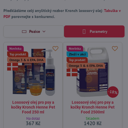
Předkládáme celý a
nylitický rozbor Kronch lososový olej:
Tabulka v
PDF
porovnejte s konkurencí.
Pozice
Parametry
Novinka
Novinka
Top produkt
Zboží v akci
Omega 3 & 6 EPA. DHA
Top produkt
Omega 3 & 6 EPA. DHA
18%
Lososový olej pro psy a
Lososový olej pro psy a
kočky Kronch Henne Pet
kočky Kronch Henne Pet
Food 250 ml
Food 2500ml
Na dotaz
Skladem
367 Kč
1420 Kč