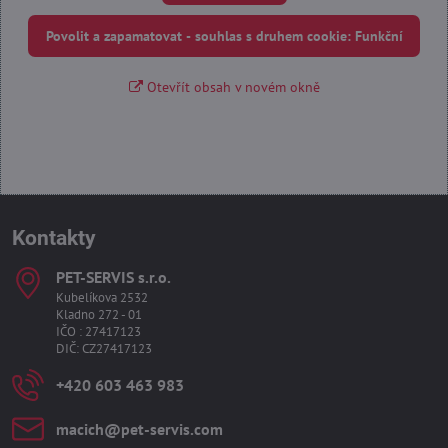
Povolit a zapamatovat - souhlas s druhem cookie: Funkční
Otevřít obsah v novém okně
Kontakty
PET-SERVIS s​.r​.o​.
Kubelíkova 2532
Kladno 272 - 01
IČO : 27417123
DIČ: CZ27417123
+420 603 463 983
macich​@pet-servis​.com