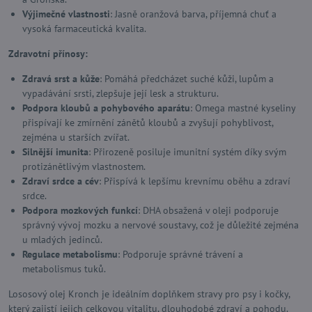
Výjimečné vlastnosti
: Jasně oranžová barva, příjemná chuť a
vysoká farmaceutická kvalita.
Zdravotní přínosy:
Zdravá srst a kůže
: Pomáhá předcházet suché kůži, lupům a
vypadávání srsti, zlepšuje její lesk a strukturu.
Podpora kloubů a pohybového aparátu
: Omega mastné kyseliny
přispívají ke zmírnění zánětů kloubů a zvyšují pohyblivost,
zejména u starších zvířat.
Silnější imunita
: Přirozeně posiluje imunitní systém díky svým
protizánětlivým vlastnostem.
Zdraví srdce a cév
: Přispívá k lepšímu krevnímu oběhu a zdraví
srdce.
Podpora mozkových funkcí
: DHA obsažená v oleji podporuje
správný vývoj mozku a nervové soustavy, což je důležité zejména
u mladých jedinců.
Regulace metabolismu
: Podporuje správné trávení a
metabolismus tuků.
Lososový olej Kronch je ideálním doplňkem stravy pro psy i kočky,
který zajistí jejich celkovou vitalitu, dlouhodobé zdraví a pohodu.