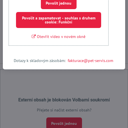
Povolit jednou
Kontaktujte nás:
Povolit a zapamatovat - souhlas s druhem
cookie: Funkční
+420 603 463 983
macich​@pet-servis​.com
Otevřít video v novém okně
Messenger
Dotazy k skladovým zásobám:
fakturace@pet-servis.com
Externí obsah je blokován Volbami soukromí
Přejete si načíst externí obsah?
Povolit jednou