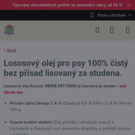
✕
Výprodej chovatelských potřeb za maximální slevy, až 50 %
Panel uživatele
Úvod
Lososový olej pro psy 100% čistý
bez přísad lisovaný za studena.
Lososový olej Kronch HENNE PET FOOD je lisovaný za studen -
celý
článek zde
Přírodní zdroj Omega 3 & 6
: Obsahuje 8,9 % EPA a 11,4 % DHA na
100 g.
Vysoce kvalitní složení
: Olej pochází z divokých lososů z
hlubokých a chladných vod severního Atlantiku u pobřeží Islandu
a Grónska.