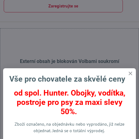
Zaregistrujte se
Externí obsah je blokován Volbami soukromí
Přejete si načíst externí obsah?
Vše pro chovatele za skvělé ceny
Povolit jednou
od spol. Hunter. Obojky, vodítka,
postroje pro psy za maxi slevy
Povolit a zapamatovat - souhlas s druhem cookie: Funkční
50%.
Otevřít obsah v novém okně
Zboží označeno, na objednávku nebo vyprodáno, již nelze
objednat. Jedná se o totální výprodej.