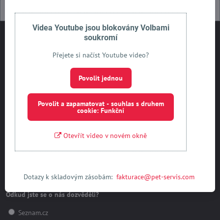
Videa Youtube jsou blokovány Volbami
soukromí
Kontakty
Přejete si načíst Youtube video?
PET-SERVIS s​.r​.o​.
Kubelíkova 2532
Povolit jednou
Kladno 272 - 01
IČO : 27417123
DIČ: CZ27417123
Povolit a zapamatovat - souhlas s druhem
cookie: Funkční
+420 603 463 983
Otevřít video v novém okně
macich​@pet-servis​.com
FB Messenger
Dotazy k skladovým zásobám:
fakturace@pet-servis.com
Anketa
Odkud jste se o nás dozvěděli?
Seznam.cz