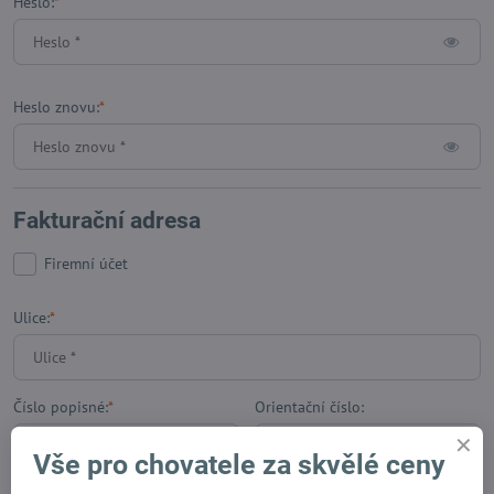
Heslo:
*
Heslo znovu:
*
Fakturační adresa
Firemní účet
Ulice:
*
Číslo popisné:
*
Orientační číslo:
Vše pro chovatele za skvělé ceny