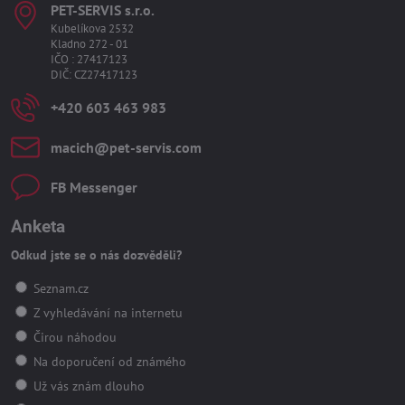
PET-SERVIS s​.r​.o​.
Kubelíkova 2532
Kladno 272 - 01
IČO : 27417123
DIČ: CZ27417123
+420 603 463 983
macich​@pet-servis​.com
FB Messenger
Anketa
Odkud jste se o nás dozvěděli?
Seznam.cz
Z vyhledávání na internetu
Čirou náhodou
Na doporučení od známého
Už vás znám dlouho