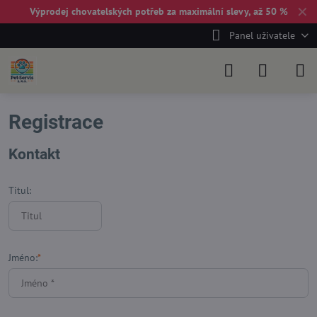
✕
Výprodej chovatelských potřeb za maximální slevy, až 50 %
Panel uživatele
Registrace
Kontakt
Titul:
Jméno:
*