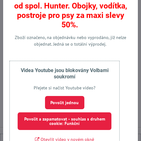
od spol. Hunter. Obojky, vodítka,
Město:
*
PSČ:
*
postroje pro psy za maxi slevy
50%.
Stát:
*
Zboží označeno, na objednávku nebo vyprodáno, již nelze
objednat. Jedná se o totální výprodej.
Země:
*
Videa Youtube jsou blokovány Volbami
soukromí
Přejete si načíst Youtube video?
Chci se přihlásit k odběru novinek e-mailem
Povolit jednou
*
(Povinné)
Registrace
Povolit a zapamatovat - souhlas s druhem
cookie: Funkční
Otevřít video v novém okně