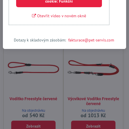
cookie: Funkční
Výcvikové Vodítko Freestyle
Vodítko Vario Freestyle
oranžové
oranžové
Na objednávku
Na objednávku
Otevřít video v novém okně
1013 Kč
od 807 Kč
Zobrazit
Zobrazit
Dotazy k skladovým zásobám:
fakturace@pet-servis.com
Výprodej
Výprodej
Vodítko Freestyle červené
Výcvikové Vodítko Freestyle
červené
Na objednávku
Na objednávku
od 540 Kč
od 1013 Kč
Zobrazit
Zobrazit