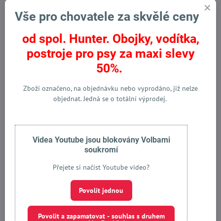
Vše pro chovatele za skvělé ceny
od spol. Hunter. Obojky, vodítka,
postroje pro psy za maxi slevy
Vodítko pro psa Vario
Vodítko pro psy Freestyle
50%.
Freestyle béžové Hunter
oranžové Hunter
Vyprodáno
Vyprodáno
od 807 Kč
540 Kč
Zboží označeno, na objednávku nebo vyprodáno, již nelze
objednat. Jedná se o totální výprodej.
Zobrazit
Zobrazit
Výprodej
Výprodej
Videa Youtube jsou blokovány Volbami
soukromí
Přejete si načíst Youtube video?
Povolit jednou
Povolit a zapamatovat - souhlas s druhem