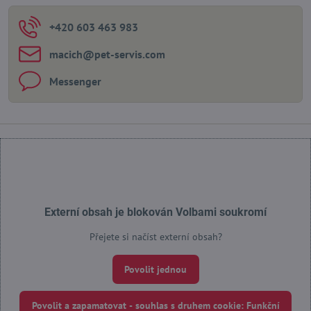
+420 603 463 983
macich​@pet-servis​.com
Messenger
Externí obsah je blokován Volbami soukromí
Přejete si načíst externí obsah?
Povolit jednou
Povolit a zapamatovat - souhlas s druhem cookie: Funkční