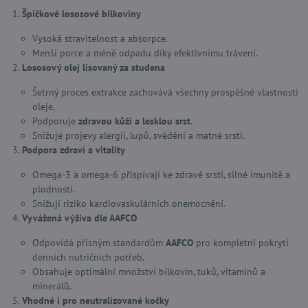
Špičkové lososové bílkoviny
Vysoká stravitelnost a absorpce.
Menší porce a méně odpadu díky efektivnímu trávení.
Lososový olej lisovaný za studena
Šetrný proces extrakce zachovává všechny prospěšné vlastnosti
oleje.
Podporuje
zdravou kůži a lesklou srst
.
Snižuje projevy alergií, lupů, svědění a matné srsti.
Podpora zdraví a vitality
Omega-3 a omega-6 přispívají ke zdravé srsti, silné imunitě a
plodnosti.
Snižují riziko kardiovaskulárních onemocnění.
Vyvážená výživa dle AAFCO
Odpovídá přísným standardům
AAFCO
pro kompletní pokrytí
denních nutričních potřeb.
Obsahuje optimální množství bílkovin, tuků, vitamínů a
minerálů.
Vhodné i pro neutralizované kočky