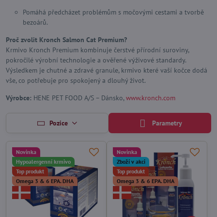
Pomáhá předcházet problémům s močovými cestami a tvorbě
bezoárů.
Proč zvolit Kronch Salmon Cat Premium?
Krmivo Kronch Premium kombinuje čerstvé přírodní suroviny,
pokročilé výrobní technologie a ověřené výživové standardy.
Výsledkem je chutné a zdravé granule, krmivo které vaší kočce dodá
vše, co potřebuje pro spokojený a dlouhý život.
Výrobce:
HENE PET FOOD A/S – Dánsko,
www.kronch.com
Pozice
Parametry
Novinka
Novinka
Hypoalergenní krmivo
Zboží v akci
Top produkt
Top produkt
Omega 3 & 6 EPA. DHA
Omega 3 & 6 EPA. DHA