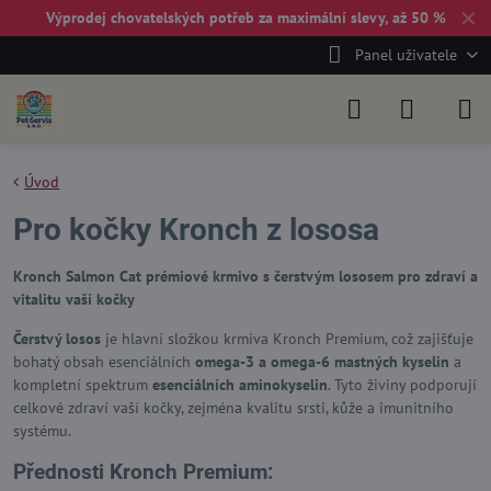
✕
Výprodej chovatelských potřeb za maximální slevy, až 50 %
Panel uživatele
Úvod
Pro kočky Kronch z lososa
Kronch Salmon Cat prémiové krmivo s čerstvým lososem pro zdraví a
vitalitu vaší kočky
Čerstvý losos
je hlavní složkou krmiva Kronch Premium, což zajišťuje
bohatý obsah esenciálních
omega-3 a omega-6 mastných kyselin
a
kompletní spektrum
esenciálních aminokyselin
. Tyto živiny podporují
celkové zdraví vaší kočky, zejména kvalitu srsti, kůže a imunitního
systému.
Přednosti Kronch Premium: