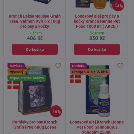
15%
Kronch LakseMousse Grain
Lososový olej pro psy a
Free, Salmon 95% 6 x 100g
kočky Kronch Henne Pet
pro psy a kočky
Food 1000 ml ( AKCE )
Skladem
Skladem
406 Kč
830 Kč
Do košíku
Do košíku
Novinka
Novinka
Výprodej
Omega 3 & 6 EPA. DHA
Hypoalergenní krmivo
16%
Pamlsky pro psy Kronch
Lososový olej Kronch Henne
Grain Free 600g Losos
Pet Food SalmonCA s
konopím 250ml