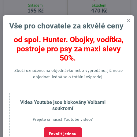
Skladem
Skladem
195 Kč
470 Kč
Do košíku
Zobrazit
Vše pro chovatele za skvělé ceny
od spol. Hunter. Obojky, vodítka,
Novinka
Novinka
Omega 3 & 6 EPA. DHA
Top produkt
postroje pro psy za maxi slevy
Omega 3 & 6 EPA. DHA
50%.
Zboží označeno, na objednávku nebo vyprodáno, již nelze
objednat. Jedná se o totální výprodej.
Lososový olej Kronch Henne
Lososový olej pro psy a
Pet Food SalmonCA s
kočky Kronch Henne Pet
Videa Youtube jsou blokovány Volbami
konopím 500ml
Food 250 ml
soukromí
Skladem
Na dotaz
670 Kč
367 Kč
Přejete si načíst Youtube video?
Do košíku
Zobrazit
Povolit jednou