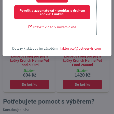
Novinka
Novinka
Povolit a zapamatovat - souhlas s druhem
Top produkt
Zboží v akci
cookie: Funkční
Omega 3 & 6 EPA. DHA
Top produkt
Omega 3 & 6 EPA. DHA
Otevřít video v novém okně
18%
6%
Dotazy k skladovým zásobám:
fakturace@pet-servis.com
Lososový olej pro psy a
Lososový olej pro psy a
kočky Kronch Henne Pet
kočky Kronch Henne Pet
Food 500 ml
Food 2500ml
Skladem
Skladem
604 Kč
1420 Kč
Do košíku
Do košíku
Potřebujete pomoct s výběrem?
Kontaktujte nás: