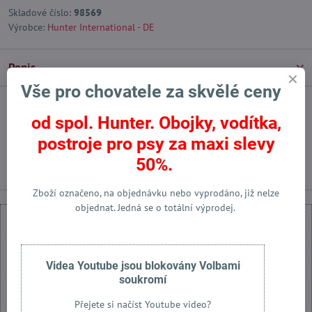
Skladové číslo:
98569
Výrobce:
Hunter International - DE
Popis
Vše pro chovatele za skvělé ceny
Facebook
Twitter
Bluesky
Pinterest
Reddit
LinkedIn
WhatsApp
E-
od spol. Hunter. Obojky, vodítka,
mail
postroje pro psy za maxi slevy
Předchozí produkt
Následující produkt
50%.
Zboží označeno, na objednávku nebo vyprodáno, již nelze
objednat. Jedná se o totální výprodej.
Videa Youtube jsou blokovány Volbami
Externí obsah je blokován Volbami soukromí
soukromí
Přejete si načíst externí obsah?
Přejete si načíst Youtube video?