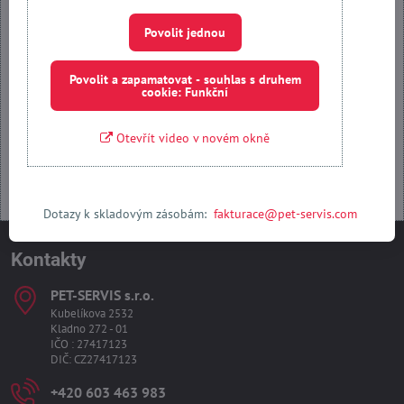
Povolit jednou
Povolit jednou
Povolit a zapamatovat - souhlas s druhem cookie: Funkční
Povolit a zapamatovat - souhlas s druhem
cookie: Funkční
Otevřít obsah v novém okně
Otevřít video v novém okně
Dotazy k skladovým zásobám:
fakturace@pet-servis.com
Kontakty
PET-SERVIS s​.r​.o​.
Kubelíkova 2532
Kladno 272 - 01
IČO : 27417123
DIČ: CZ27417123
+420 603 463 983