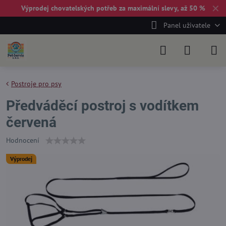
✕
Výprodej chovatelských potřeb za maximální slevy, až 50 %
Panel uživatele
Postroje pro psy
Předváděcí postroj s vodítkem
červená
Hodnocení
Výprodej