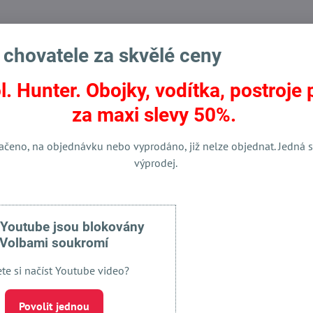
 chovatele za skvělé ceny
l. Hunter. Obojky, vodítka, postroje 
za maxi slevy 50%.
ačeno, na objednávku nebo vyprodáno, již nelze objednat. Jedná s
výprodej.
Facebook
Twitter
Bluesky
Pinterest
Reddit
LinkedIn
WhatsApp
E-
mail
 Youtube jsou blokovány
Volbami soukromí
ete si načíst Youtube video?
Povolit jednou