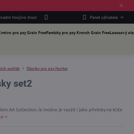
✕
hradní hnojivo Insol
Panel uživatele
rmivo pro psy Grain Free
Pamlsky pro psy Kronch Grain Free
Lososový ole
kých potřeb
Obojky pro psy Hunter
sky set2
n Art Collection. Je možno je využít i jako přívěsky na klíče
ce