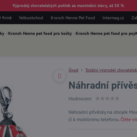
Výprodej chovatelských potřeb za maximální slevy, až 50 %
 firmě
Velkoobchod
Kronch Henne Pet Food
Intermag.cz
Za
ky
Kronch Henne pet food pro kočky
Kronch Henne pet food pro psy
K
Úvod
Totální výprodej chovatels
Náhradní přívě
Hodnocení
Náhradní přívěsky na obojek Moder
či k mobilnímu telefonu.
Čtěte ví