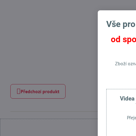
Vše pro
od spo
Zboží ozn
Předchozí produkt
Videa
Přej