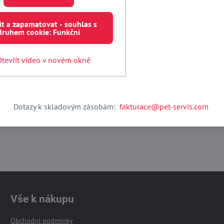
it a zapamatovat - souhlas s
druhem cookie: Funkční
Externí obsah je blokován Volbami soukromí
Přejete si načíst externí obsah?
tevřít video v novém okně
 jednou
Povolit a zapamatovat - souhlas s druhem cookie:
Dotazy k skladovým zásobám:
fakturace@pet-servis.com
Otevřít obsah v novém okně
Vše k nákupu
Obchodní podmínky