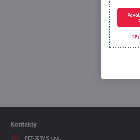
Povol
O
Povolit
Kontakty
PET-SERVIS s​.r​.o​.