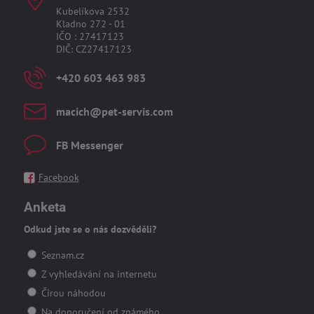
Kubelíkova 2532
Kladno 272 - 01
IČO : 27417123
DIČ: CZ27417123
+420 603 463 983
macich​@pet-servis​.com
FB Messenger
Facebook
Anketa
Odkud jste se o nás dozvěděli?
Seznam.cz
Z vyhledávání na internetu
Čirou náhodou
Na doporučení od známého