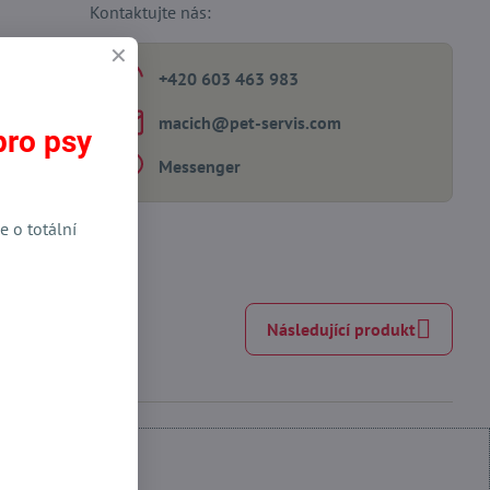
Kontaktujte nás:
+420 603 463 983
macich​@pet-servis​.com
pro psy
Messenger
e o totální
Následující produkt