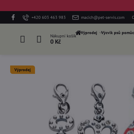
+420 603 463 983
macich@pet-servis.com
O
Výprodej
Výcvik psů pomůc
Nákupní košík
0 Kč
Výprodej