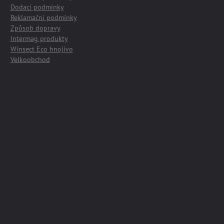
Dodací podmínky
Reklamační podmínky
Způsob dopravy
Intermag produkty
Winsect Eco hnojivo
Velkoobchod