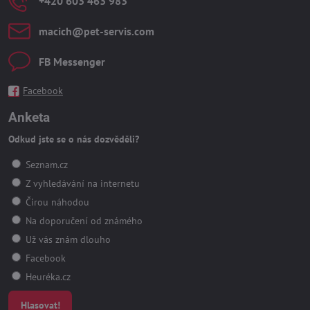
+420 603 463 983
macich​@pet-servis​.com
FB Messenger
Facebook
Anketa
Odkud jste se o nás dozvěděli?
Seznam.cz
Z vyhledávání na internetu
Čirou náhodou
Na doporučení od známého
Už vás znám dlouho
Facebook
Heuréka.cz
Hlasovat!