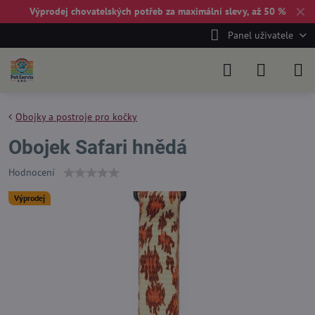
✕
Výprodej chovatelských potřeb za maximální slevy, až 50 %
Panel uživatele
Obojky a postroje pro kočky
Obojek Safari hnědá
Hodnocení
Výprodej