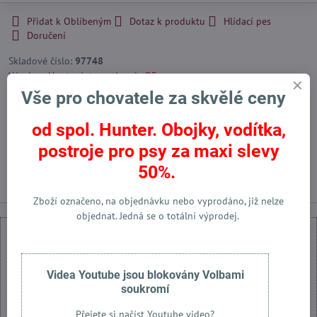
Přidat k Oblíbeným
Dotaz k produktu
Hlídací pes
Doručení
Skladové číslo:
97748
Výrobce:
Hunter International - DE
Vše pro chovatele za skvělé ceny
od spol. Hunter. Obojky, vodítka,
Facebook
Twitter
Bluesky
Pinterest
Reddit
LinkedIn
WhatsApp
E-
mail
postroje pro psy za maxi slevy
Předchozí produkt
Následující produkt
50%.
Zboží označeno, na objednávku nebo vyprodáno, již nelze
objednat. Jedná se o totální výprodej.
Videa Youtube jsou blokovány Volbami
soukromí
Externí obsah je blokován Volbami soukromí
Přejete si načíst Youtube video?