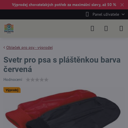
✕
Výprodej chovatelských potřeb za maximální slevy, až 50 %
Panel uživatele
Obleček pro psy - výprodej
Svetr pro psa s pláštěnkou barva
červená
Hodnocení
Výprodej