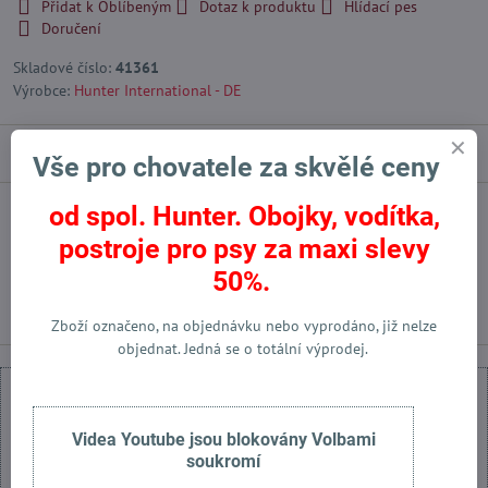
Přidat k Oblíbeným
Dotaz k produktu
Hlídací pes
Doručení
Skladové číslo:
41361
Výrobce:
Hunter International - DE
Popis
Vše pro chovatele za skvělé ceny
od spol. Hunter. Obojky, vodítka,
Facebook
Twitter
Bluesky
Pinterest
Reddit
LinkedIn
WhatsApp
E-
postroje pro psy za maxi slevy
mail
50%.
Předchozí produkt
Následující produkt
Zboží označeno, na objednávku nebo vyprodáno, již nelze
objednat. Jedná se o totální výprodej.
Videa Youtube jsou blokovány Volbami
soukromí
Externí obsah je blokován Volbami soukromí