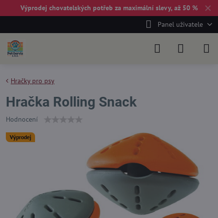
✕
Výprodej chovatelských potřeb za maximální slevy, až 50 %
Panel uživatele
Hračky pro psy
Hračka Rolling Snack
Hodnocení
Výprodej