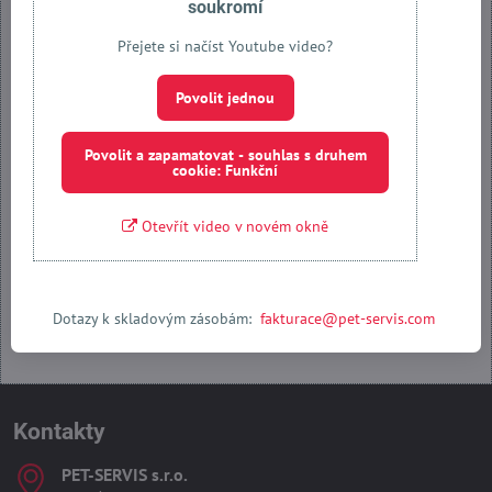
soukromí
Přejete si načíst Youtube video?
Externí obsah je blokován Volbami soukromí
Povolit jednou
Přejete si načíst externí obsah?
Povolit jednou
Povolit a zapamatovat - souhlas s druhem
cookie: Funkční
Povolit a zapamatovat - souhlas s druhem cookie: Funkční
Otevřít video v novém okně
Otevřít obsah v novém okně
Dotazy k skladovým zásobám:
fakturace@pet-servis.com
Kontakty
PET-SERVIS s​.r​.o​.