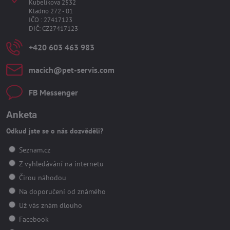
Kubelíkova 2532
Kladno 272 - 01
IČO : 27417123
DIČ: CZ27417123
+420 603 463 983
macich​@pet-servis​.com
FB Messenger
Anketa
Odkud jste se o nás dozvěděli?
Seznam.cz
Z vyhledávání na internetu
Čirou náhodou
Na doporučení od známého
Už vás znám dlouho
Facebook