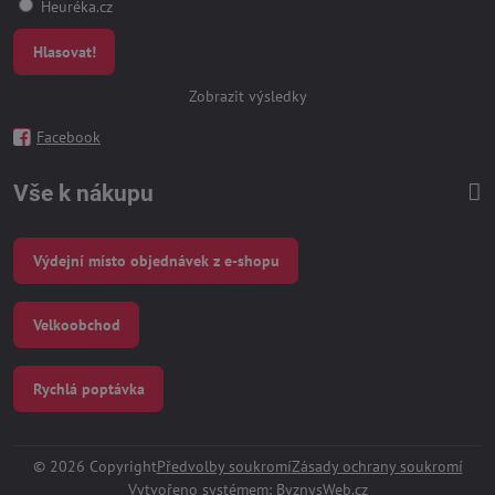
Heuréka.cz
Hlasovat!
Zobrazit výsledky
Facebook
Vše k nákupu
Výdejní místo objednávek z e-shopu
Velkoobchod
Rychlá poptávka
©
2026
Copyright
Předvolby soukromí
Zásady ochrany soukromí
Vytvořeno systémem:
ByznysWeb.cz