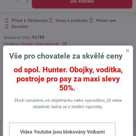
Do košíku
Přidat k Oblíbeným
Dotaz k produktu
Hlídací pes
Doručení
Skladové číslo:
91789
Výrobce:
Hunter International - DE
Vše pro chovatele za skvělé ceny
Popis
od spol. Hunter. Obojky, vodítka,
postroje pro psy za maxi slevy
Facebook
Twitter
Bluesky
Pinterest
Reddit
LinkedIn
WhatsApp
E-
50%.
mail
Předchozí produkt
Následující produkt
Zboží označeno, na objednávku nebo vyprodáno, již nelze
objednat. Jedná se o totální výprodej.
Videa Youtube jsou blokovány Volbami