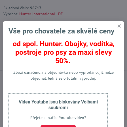
Skladové číslo:
98717
Výrobce:
Hunter International - DE
Vše pro chovatele za skvělé ceny
Facebook
Twitter
Bluesky
Pinterest
Reddit
LinkedIn
WhatsApp
E-
mail
od spol. Hunter. Obojky, vodítka,
Předchozí produkt
Následující produkt
postroje pro psy za maxi slevy
50%.
Zboží označeno, na objednávku nebo vyprodáno, již nelze
objednat. Jedná se o totální výprodej.
Externí obsah je blokován Volbami soukromí
Videa Youtube jsou blokovány Volbami
soukromí
Přejete si načíst externí obsah?
Přejete si načíst Youtube video?
Povolit jednou