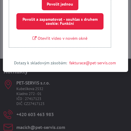
Povolit jednou
Povolit a zapamatovat - souhlas s druhem cookie: Funkční
Povolit a zapamatovat - souhlas s druhem
cookie: Funkční
Otevřít obsah v novém okně
Otevřít video v novém okně
Dotazy k skladovým zásobám:
fakturace@pet-servis.com
Kontakty
PET-SERVIS s​.r​.o​.
Kubelíkova 2532
Kladno 272 - 01
IČO : 27417123
DIČ: CZ27417123
+420 603 463 983
macich​@pet-servis​.com