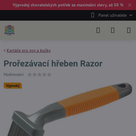
✕
Výprodej chovatelských potřeb za maximální slevy, až 50 %
Panel uživatele
Kartáče pro psy a kočky
Prořezávací hřeben Razor
Hodnocení
Výprodej