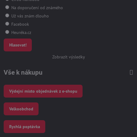
Na doporučení od známého
Už vás znám dlouho
Facebook
Heuréka.cz
Hlasovat!
Zobrazit výsledky
Vše k nákupu
Výdejní místo objednávek z e-shopu
Velkoobchod
Rychlá poptávka