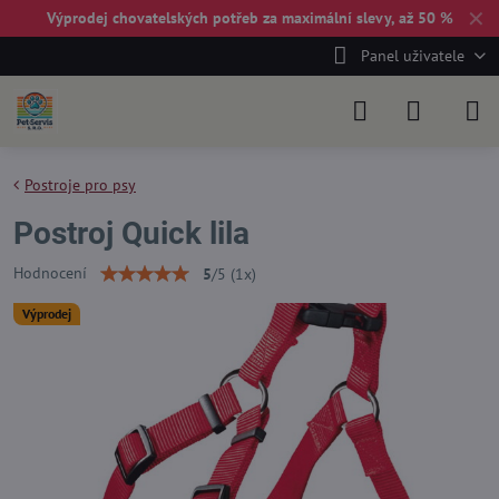
✕
Výprodej chovatelských potřeb za maximální slevy, až 50 %
Panel uživatele
Postroje pro psy
Postroj Quick lila
Hodnocení
5
/
5
(
1
x)
Výprodej