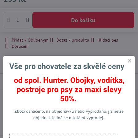
Do košíku
Přidat k Oblíbeným
Dotaz k produktu
Hlídací pes
Doručení
Skladové číslo:
92172
Výrobce:
Hunter International - DE
Vše pro chovatele za skvělé ceny
od spol. Hunter. Obojky, vodítka,
Popis
postroje pro psy za maxi slevy
50%.
Facebook
Twitter
Bluesky
Pinterest
Reddit
LinkedIn
WhatsApp
E-
mail
Zboží označeno, na objednávku nebo vyprodáno, již nelze
objednat. Jedná se o totální výprodej.
Předchozí produkt
Následující produkt