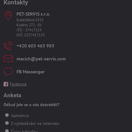
Kontakty
PET-SERVIS s​.r​.o​.
Kubelíkova 2532
Kladno 272 - 01
IČO : 27417123
DIČ: CZ27417123
+420 603 463 983
macich​@pet-servis​.com
FB Messenger
Facebook
Anketa
Odkud jste se o nás dozvěděli?
Seznam.cz
Z vyhledávání na internetu
Čirou náhodou