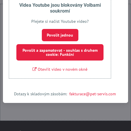
Videa Youtube jsou blokovány Volbami
soukromí
Přejete si načíst Youtube video?
Externí obsah je blokován Volbami soukromí
Povolit jednou
Přejete si načíst externí obsah?
Povolit a zapamatovat - souhlas s druhem
cookie: Funkční
Povolit jednou
Otevřít video v novém okně
Povolit a zapamatovat - souhlas s druhem cookie: Funkční
Otevřít obsah v novém okně
Dotazy k skladovým zásobám:
fakturace@pet-servis.com