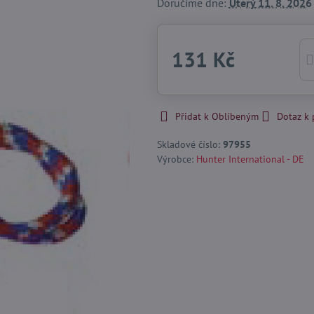
Doručíme dne:
Úterý
11. 8. 2026
131 Kč
Přidat k Oblíbeným
Dotaz k
Skladové číslo:
97955
Výrobce:
Hunter International - DE