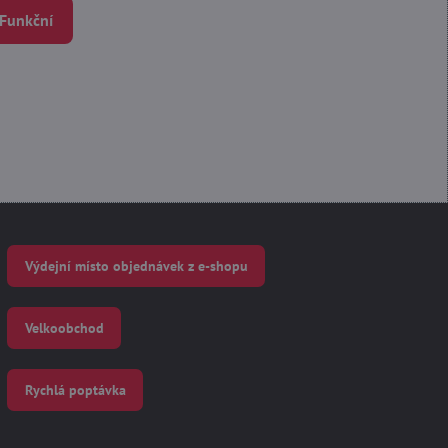
 Funkční
Výdejní místo objednávek z e-shopu
Velkoobchod
Rychlá poptávka