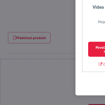
Videa
Přej
Předchozí produkt
Povol
O