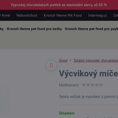
Výprodej chovatelských potřeb za maximální slevy, až 50 %
 firmě
Velkoobchod
Kronch Henne Pet Food
Intermag.cz
Za
ky
Kronch Henne pet food pro kočky
Kronch Henne pet food pro psy
K
Úvod
Totální výprodej chovatels
Výcvikový míče
Hodnocení
Tento míček je vyroben z pevné 
Skladem