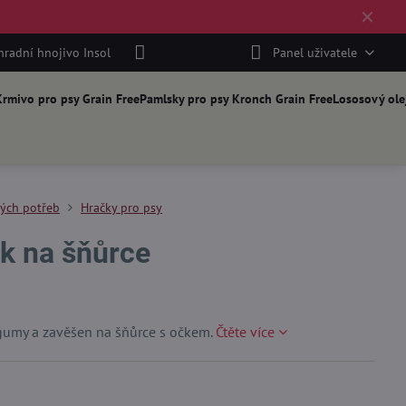
✕
hradní hnojivo Insol
Panel uživatele
rmivo pro psy Grain Free
Pamlsky pro psy Kronch Grain Free
Lososový ole
kých potřeb
Hračky pro psy
k na šňůrce
gumy a zavěšen na šňůrce s očkem.
Čtěte více