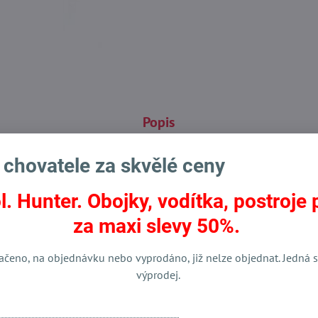
Popis
 chovatele za skvělé ceny
l. Hunter. Obojky, vodítka, postroje 
dej chovatelských potřeb
za maxi slevy 50%.
ačeno, na objednávku nebo vyprodáno, již nelze objednat. Jedná s
výprodej.