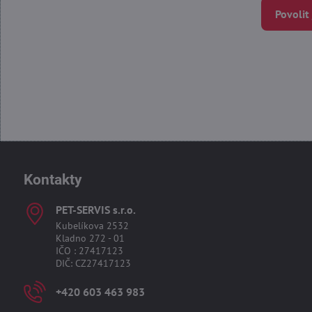
Povolit
Kontakty
PET-SERVIS s​.r​.o​.
Kubelíkova 2532
Kladno 272 - 01
IČO : 27417123
DIČ: CZ27417123
+420 603 463 983