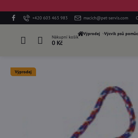
+420 603 463 983
macich@pet-servis.com
O
Výprodej
Výcvik psů pomůc
Nákupní košík
0 Kč
Výprodej