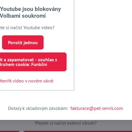
 Youtube jsou blokovány
Volbami soukromí
ete si načíst Youtube video?
Facebook
Twitter
Bluesky
Pinterest
Reddit
LinkedIn
WhatsApp
E-
mail
Povolit jednou
it a zapamatovat - souhlas s
druhem cookie: Funkční
tevřít video v novém okně
Dotazy k skladovým zásobám:
fakturace@pet-servis.com
Externí obsah je blokován Volbami soukromí
Přejete si načíst externí obsah?