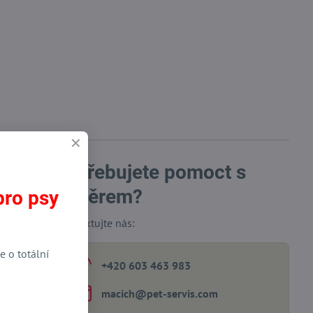
Potřebujete pomoct s
výběrem?
pro psy
Kontaktujte nás:
e o totální
+420 603 463 983
macich​@pet-servis​.com