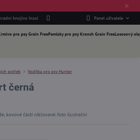
✕
hradní hnojivo Insol
Panel uživatele
rmivo pro psy Grain Free
Pamlsky pro psy Kronch Grain Free
Lososový ole
kých potřeb
Vodítka pro psy Hunter
rt černá
, kovové části niklované. foto ilustrační