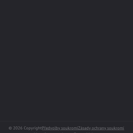
©
2026
Copyright
Předvolby soukromí
Zásady ochrany soukromí