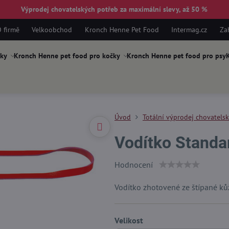
Výprodej chovatelských potřeb za maximální slevy, až 50 %
 firmě
Velkoobchod
Kronch Henne Pet Food
Intermag.cz
Za
ky
Kronch Henne pet food pro kočky
Kronch Henne pet food pro psy
K
Úvod
Totální výprodej chovatels
Vodítko Standa
Hodnocení
Vodítko zhotovené ze štípané kůže
Velikost