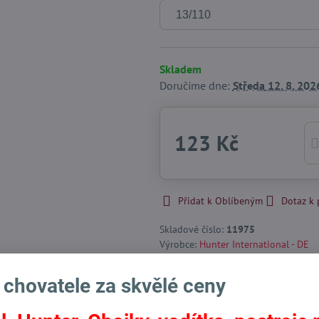
Skladem
Doručíme dne:
Středa
12. 8. 202
123 Kč
Přidat k Oblíbeným
Dotaz k
Skladové číslo:
11975
Výrobce:
Hunter International - DE
 chovatele za skvělé ceny
Facebook
Twitter
Bluesky
Pinterest
Reddit
LinkedIn
WhatsApp
E-