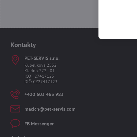
Kontakty
PET-SERVIS s​.r​.o​.
Kubelíkova 2532
Kladno 272 - 01
IČO : 27417123
DIČ: CZ27417123
+420 603 463 983
macich​@pet-servis​.com
FB Messenger