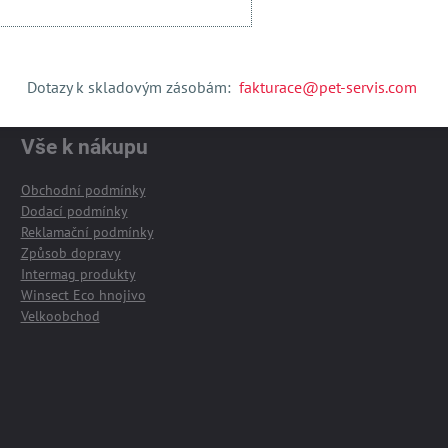
Dotazy k skladovým zásobám:
fakturace@pet-servis.com
Vše k nákupu
Obchodní podmínky
Dodací podmínky
Reklamační podmínky
Způsob dopravy
Intermag produkty
Winsect Eco hnojivo
Velkoobchod