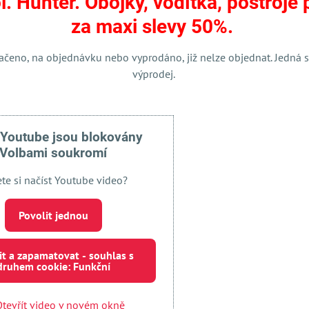
l. Hunter. Obojky, vodítka, postroje 
mail
za maxi slevy 50%.
ačeno, na objednávku nebo vyprodáno, již nelze objednat. Jedná s
výprodej.
 Youtube jsou blokovány
Volbami soukromí
ete si načíst Youtube video?
Externí obsah je blokován Volbami soukromí
Přejete si načíst externí obsah?
Povolit jednou
 jednou
Povolit a zapamatovat - souhlas s druhem cookie:
it a zapamatovat - souhlas s
druhem cookie: Funkční
Otevřít obsah v novém okně
tevřít video v novém okně