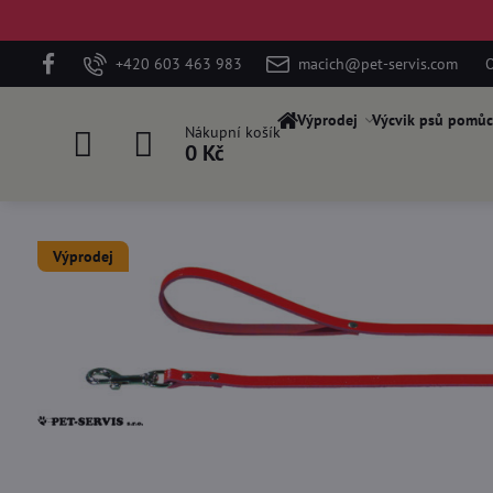
+420 603 463 983
macich@pet-servis.com
O
Výprodej
Výcvik psů pomůc
Nákupní košík
0 Kč
Výprodej