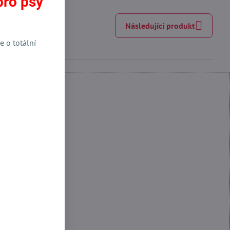
pro psy
Následující produkt
e o totální
 Funkční