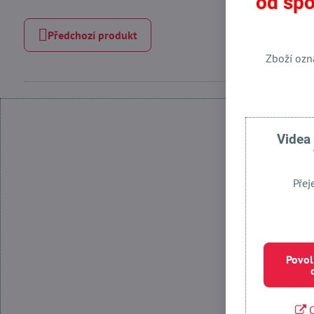
od spo
Předchozí produkt
Zboží ozn
Videa
Přej
Povolit
Povol
O