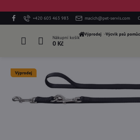
+420 603 463 983
macich@pet-servis.com
O
Výprodej
Výcvik psů pomůc
Nákupní košík
0 Kč
Výprodej