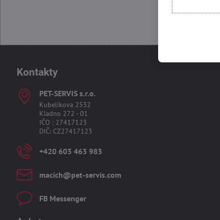
Kontakty
PET-SERVIS s​.r​.o​.
Kubelíkova 2532
Kladno 272 - 01
IČO : 27417123
DIČ: CZ27417123
+420 603 463 983
macich​@pet-servis​.com
FB Messenger