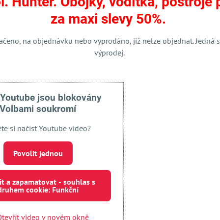
l. Hunter. Obojky, vodítka, postroje 
mail
za maxi slevy 50%.
ačeno, na objednávku nebo vyprodáno, již nelze objednat. Jedná s
výprodej.
 Youtube jsou blokovány
Volbami soukromí
ete si načíst Youtube video?
Externí obsah je blokován Volbami soukromí
Přejete si načíst externí obsah?
Povolit jednou
 jednou
Povolit a zapamatovat - souhlas s druhem cookie:
it a zapamatovat - souhlas s
druhem cookie: Funkční
Otevřít obsah v novém okně
tevřít video v novém okně