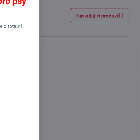
pro psy
Následující produkt
e o totální
 Funkční