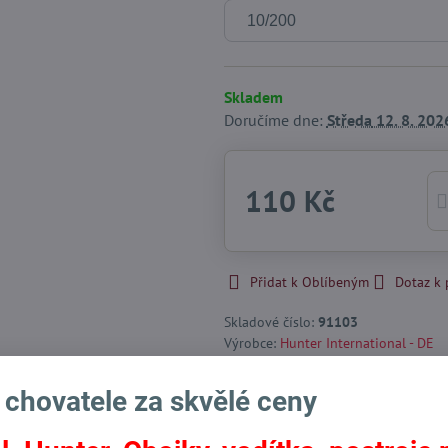
Skladem
Doručíme dne:
Středa
12. 8. 202
110 Kč
Přidat k Oblíbeným
Dotaz k
Skladové číslo:
91103
Výrobce:
Hunter International - DE
 chovatele za skvělé ceny
Facebook
Twitter
Bluesky
Pinterest
Reddit
LinkedIn
WhatsApp
E-