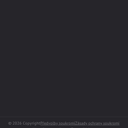
©
2026
Copyright
Předvolby soukromí
Zásady ochrany soukromí