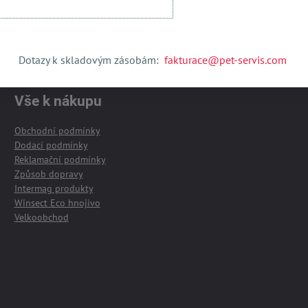
Dotazy k skladovým zásobám:
fakturace@pet-servis.com
Vše k nákupu
Obchodní podmínky
Dodací podmínky
Reklamační podmínky
Způsob dopravy
Intermag produkty
Winsect Eco hnojivo
Velkoobchod