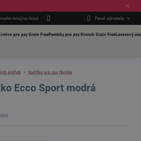
✕
hradní hnojivo Insol
Panel uživatele
rmivo pro psy Grain Free
Pamlsky pro psy Kronch Grain Free
Lososový ole
kých potřeb
Vodítka pro psy Hunter
tko Ecco Sport modrá
odrá