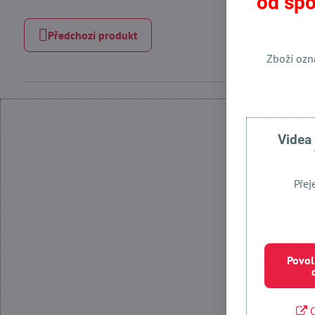
od spo
Předchozí produkt
Zboží ozn
Videa
Přej
Povolit
Povol
O