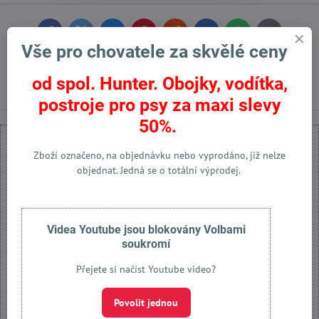
Facebook
Twitter
Bluesky
Pinterest
Reddit
LinkedIn
WhatsApp
E-
mail
Vše pro chovatele za skvělé ceny
Předchozí produkt
Následující produkt
od spol. Hunter. Obojky, vodítka,
postroje pro psy za maxi slevy
50%.
Zboží označeno, na objednávku nebo vyprodáno, již nelze
objednat. Jedná se o totální výprodej.
Externí obsah je blokován Volbami soukromí
Přejete si načíst externí obsah?
Videa Youtube jsou blokovány Volbami
soukromí
Povolit jednou
Přejete si načíst Youtube video?
Povolit a zapamatovat - souhlas s druhem cookie: Funkční
Povolit jednou