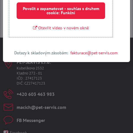
Otevřít obsah v novém okně
Povolit a zapamatovat - souhlas s druhem
cookie: Funkční
Otevřít video v novém okně
Kontakty
Dotazy k skladovým zásobám:
fakturace@pet-servis.com
PET-SERVIS s​.r​.o​.
Kubelíkova 2532
Kladno 272 - 01
IČO : 27417123
DIČ: CZ27417123
+420 603 463 983
macich​@pet-servis​.com
FB Messenger
Facebook