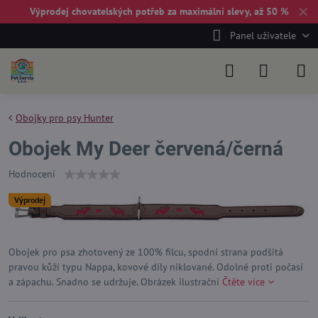
✕
Výprodej chovatelských potřeb za maximální slevy, až 50 %
Panel uživatele
Obojky pro psy Hunter
Obojek My Deer červená/černá
Hodnocení
Výprodej
Obojek pro psa zhotovený ze 100% filcu, spodní strana podšitá
pravou kůží typu Nappa, kovové díly niklované. Odolné proti počasí
a zápachu. Snadno se udržuje. Obrázek ilustrační
Čtěte více