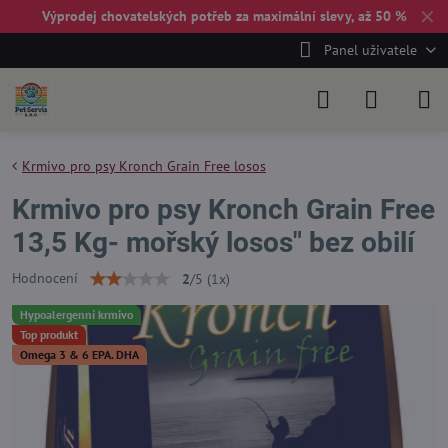
✕
Výprodej chovatelských potřeb za maximální slevy, až 50 %
Panel uživatele
Krmivo pro psy Kronch Grain Free losos
Krmivo pro psy Kronch Grain Free
13,5 Kg- mořský losos" bez obilí
Hodnocení
2
/
5
(
1
x)
Hypoalergenní krmivo
Top produkt
Omega 3 & 6 EPA. DHA