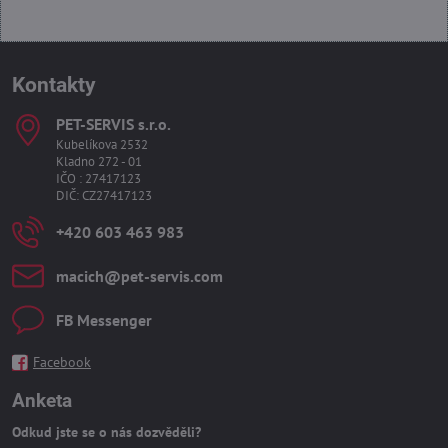
Kontakty
PET-SERVIS s​.r​.o​.
Kubelíkova 2532
Kladno 272 - 01
IČO : 27417123
DIČ: CZ27417123
+420 603 463 983
macich​@pet-servis​.com
FB Messenger
Facebook
Anketa
Odkud jste se o nás dozvěděli?