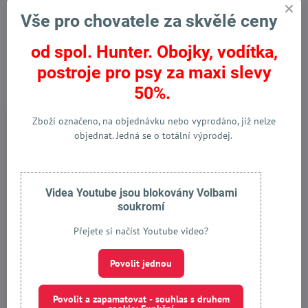
Facebook
Twitter
Bluesky
Pinterest
Reddit
LinkedIn
WhatsApp
E-
mail
Vše pro chovatele za skvělé ceny
Předchozí produkt
Následující produkt
od spol. Hunter. Obojky, vodítka,
postroje pro psy za maxi slevy
Alternativní produkty
50%.
Zboží v akci
Zboží označeno, na objednávku nebo vyprodáno, již nelze
Hypoalergenní krmivo
objednat. Jedná se o totální výprodej.
Top produkt
Omega 3 & 6 EPA. DHA
Videa Youtube jsou blokovány Volbami
soukromí
3%
Přejete si načíst Youtube video?
Krmivo pro psy Kronch Grain
Free 5 Kg- mořský losos"
Povolit jednou
Skladem
919 Kč
Povolit a zapamatovat - souhlas s druhem