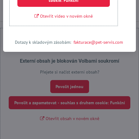
cookie: Funkční
Do košíku
Otevřít video v novém okně
Dotazy k skladovým zásobám:
fakturace@pet-servis.com
Externí obsah je blokován Volbami soukromí
Přejete si načíst externí obsah?
Povolit jednou
Povolit a zapamatovat - souhlas s druhem cookie: Funkční
Otevřít obsah v novém okně