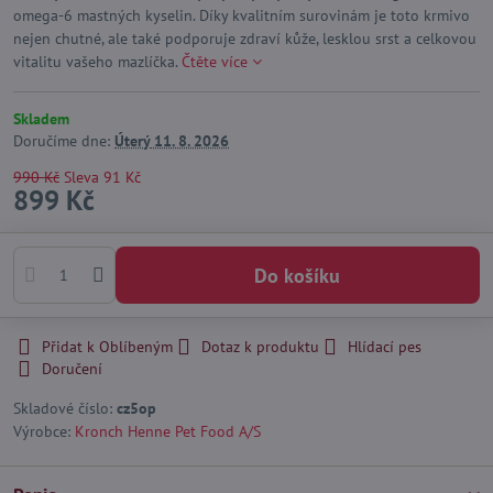
omega-6 mastných kyselin. Díky kvalitním surovinám je toto krmivo
nejen chutné, ale také podporuje zdraví kůže, lesklou srst a celkovou
vitalitu vašeho mazlíčka.
Čtěte více
Skladem
Doručíme dne:
Úterý
11. 8. 2026
990 Kč
Sleva
91 Kč
899 Kč
Do košíku
Přidat k Oblíbeným
Dotaz k produktu
Hlídací pes
Doručení
Skladové číslo:
cz5op
Výrobce:
Kronch Henne Pet Food A/S