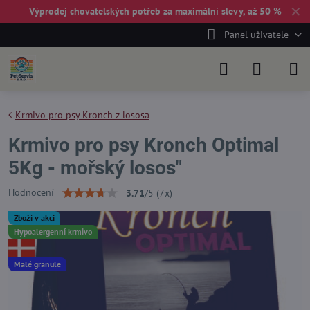
✕
Výprodej chovatelských potřeb za maximální slevy, až 50 %
Panel uživatele
Krmivo pro psy Kronch z lososa
Krmivo pro psy Kronch Optimal
5Kg - mořský losos"
Hodnocení
3.71
/
5
(
7
x)
Zboží v akci
Hypoalergenní krmivo
Malé granule