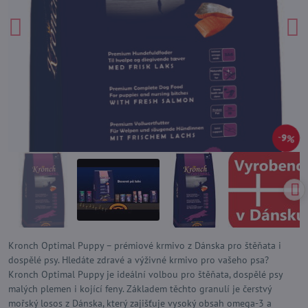
9%
Kronch Optimal Puppy – prémiové krmivo z Dánska pro štěňata i
dospělé psy. Hledáte zdravé a výživné krmivo pro vašeho psa?
Kronch Optimal Puppy je ideální volbou pro štěňata, dospělé psy
malých plemen i kojící feny. Základem těchto granulí je čerstvý
mořský losos z Dánska, který zajišťuje vysoký obsah omega-3 a