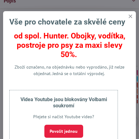
Popis
Vše pro chovatele za skvělé ceny
Facebook
Twitter
Bluesky
Pinterest
Reddit
LinkedIn
WhatsApp
E-
mail
od spol. Hunter. Obojky, vodítka,
Následující produkt
postroje pro psy za maxi slevy
50%.
Alternativní produkty
Zboží označeno, na objednávku nebo vyprodáno, již nelze
objednat. Jedná se o totální výprodej.
Zboží v akci
Novinka
Hypoalergenní krmivo
Top produkt
Omega 3 & 6 EPA. DHA
Malé granule
Videa Youtube jsou blokovány Volbami
soukromí
Přejete si načíst Youtube video?
Povolit jednou
Krmivo pro psy Kronch
Lososový olej pro psy a
Optimal 13,5Kg - mořský
kočky Kronch Henne Pet