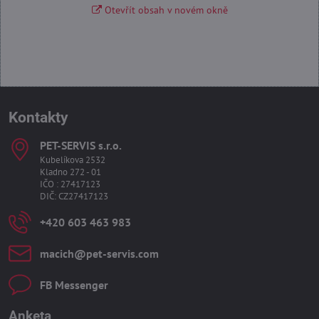
Otevřít obsah v novém okně
Kontakty
PET-SERVIS s​.r​.o​.
Kubelíkova 2532
Kladno 272 - 01
IČO : 27417123
DIČ: CZ27417123
+420 603 463 983
macich​@pet-servis​.com
FB Messenger
Anketa