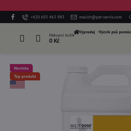
+420 603 463 983
macich@pet-servis.com
O
Výprodej
Výcvik psů pomůc
Nákupní košík
0 Kč
Novinka
Top produkt