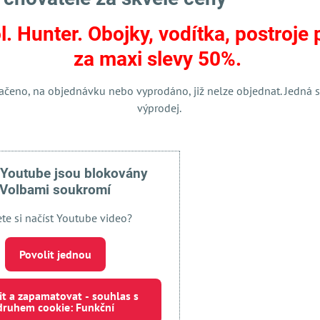
l. Hunter. Obojky, vodítka, postroje 
Facebook
Twitter
Bluesky
Pinterest
Reddit
LinkedIn
WhatsApp
E-
za maxi slevy 50%.
mail
ačeno, na objednávku nebo vyprodáno, již nelze objednat. Jedná s
výprodej.
 Youtube jsou blokovány
Volbami soukromí
ete si načíst Youtube video?
Externí obsah je blokován Volbami soukromí
Povolit jednou
Přejete si načíst externí obsah?
it a zapamatovat - souhlas s
druhem cookie: Funkční
 jednou
Povolit a zapamatovat - souhlas s druhem cookie: