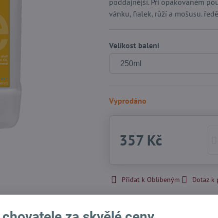
poddajnější. Při opakovaném použ
vánku, fialek, růží a mošusu. ředě
Velikost balení
Vyprodáno
357 Kč
Přidat k Oblíbeným
Dotaz k
Skladové číslo:
611-250
Výrobce:
Isle of dogs - USA
 chovatele za skvělé ceny