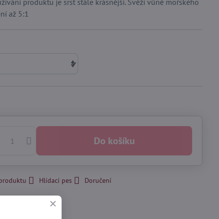
ívání produktu je srst stále krásnější. Svěží vůně mořského
ní až 5:1
Do košíku
 produktu
Hlídací pes
Doručení