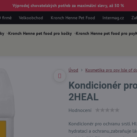
Výprodej chovatelských potřeb za maximální slevy, až 50 %
 firmě
Velkoobchod
Kronch Henne Pet Food
Intermag.cz
Za
ky
Kronch Henne pet food pro kočky
Kronch Henne pet food pro psy
K
Úvod
Kosmetika pro psy Isle of d
Kondicionér pro
2HEAL
Hodnocení
Kondicionér pro ochranu srsti. H
hydrataci a ochranu,zabraňuje lám