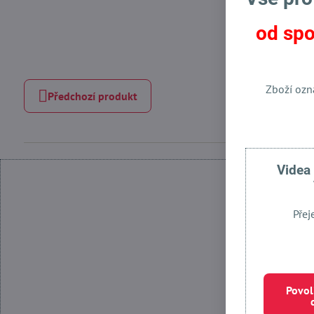
od spo
Zboží ozn
Předchozí produkt
Videa
Přej
Povol
Povolit