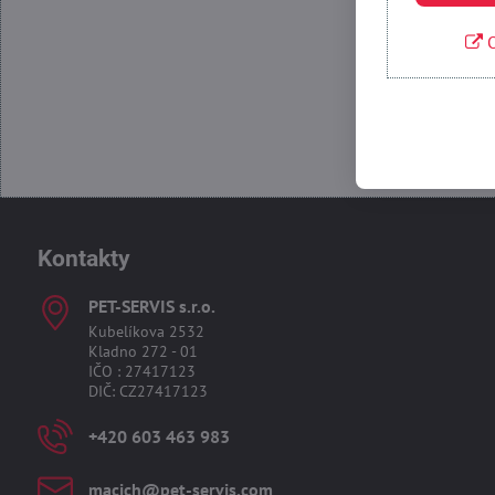
O
Kontakty
PET-SERVIS s​.r​.o​.
Kubelíkova 2532
Kladno 272 - 01
IČO : 27417123
DIČ: CZ27417123
+420 603 463 983
macich​@pet-servis​.com