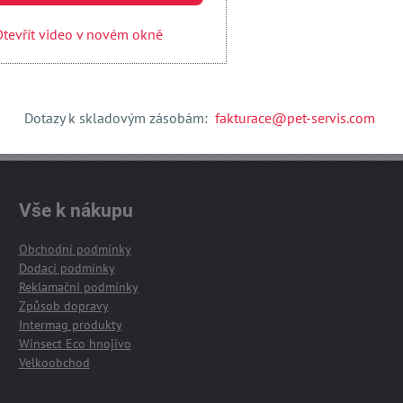
tevřít video v novém okně
Otevřít obsah v novém okně
Dotazy k skladovým zásobám:
fakturace@pet-servis.com
Vše k nákupu
Obchodní podmínky
Dodací podmínky
Reklamační podmínky
Způsob dopravy
Intermag produkty
Winsect Eco hnojivo
Velkoobchod