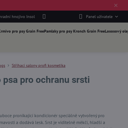
✕
hradní hnojivo Insol
Panel uživatele
rmivo pro psy Grain Free
Pamlsky pro psy Kronch Grain Free
Lososový ole
ogs
Stříhací salony profi kosmetika
 psa pro ochranu srsti
luboce pronikající kondicionér speciálně vytvořený pro
avosti a dodává lesk. Srst je viditelně měkčí, hladší a