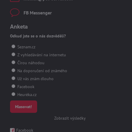
FB Messenger
Anketa
Odkud jste se o nás dozvěděli?
Seznam.cz
Z vyhledávání na internetu
Čirou náhodou
Na doporučení od známého
Už vás znám dlouho
Facebook
Heuréka.cz
Hlasovat!
Zobrazit výsledky
Facebook