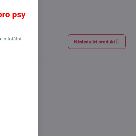
pro psy
e o totální
Následující produkt
 Funkční