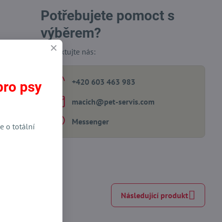
Potřebujete pomoct s
výběrem?
Kontaktujte nás:
+420 603 463 983
pro psy
macich​@pet-servis​.com
Messenger
e o totální
Následující produkt