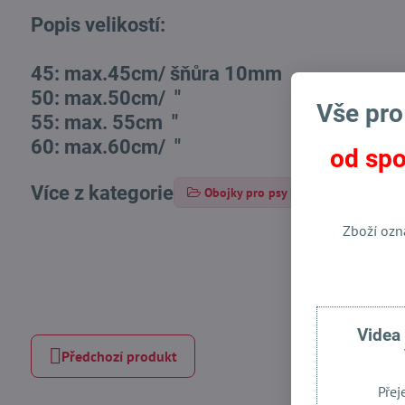
Popis velikostí:
45: max.45cm/ šňůra 10mm
50: max.50cm/ "
Vše pro
55: max. 55cm "
60: max.60cm/ "
od spo
Více z kategorie
Obojky pro psy Hunter
Totál
Zboží ozn
Videa
Předchozí produkt
Přej