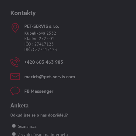
Kontakty
PET-SERVIS s​.r​.o​.
Kubelíkova 2532
Kladno 272 - 01
IČO : 27417123
DIČ: CZ27417123
+420 603 463 983
macich​@pet-servis​.com
FB Messenger
Anketa
Odkud jste se o nás dozvěděli?
Seznam.cz
Z vyhledávání na internetu