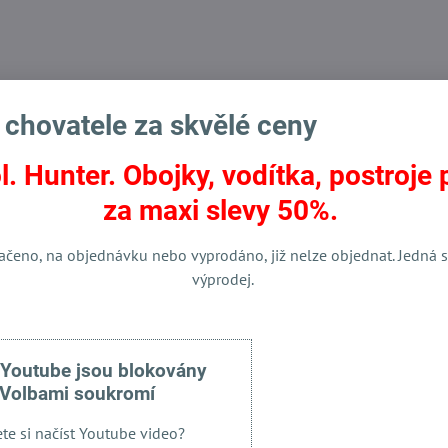
 chovatele za skvělé ceny
l. Hunter. Obojky, vodítka, postroje 
za maxi slevy 50%.
ní výprodej chovatelských potřeb
ačeno, na objednávku nebo vyprodáno, již nelze objednat. Jedná s
výprodej.
Facebook
Twitter
Bluesky
Pinterest
Reddit
LinkedIn
WhatsApp
E-
mail
 Youtube jsou blokovány
Volbami soukromí
ete si načíst Youtube video?