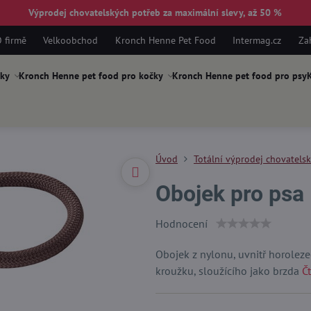
Výprodej chovatelských potřeb za maximální slevy, až 50 %
 firmě
Velkoobchod
Kronch Henne Pet Food
Intermag.cz
Za
ky
Kronch Henne pet food pro kočky
Kronch Henne pet food pro psy
K
Úvod
Totální výprodej chovatels
Obojek pro psa
Hodnocení
Obojek z nylonu, uvnitř horolez
kroužku, sloužícího jako brzda
Čt