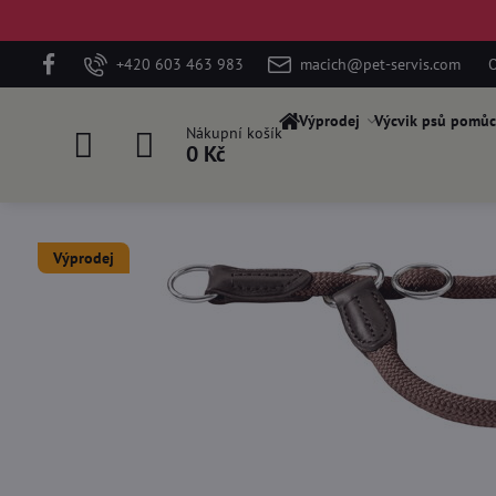
+420 603 463 983
macich@pet-servis.com
O
Výprodej
Výcvik psů pomůc
Nákupní košík
0 Kč
Výprodej