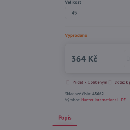
Velikost
Vyprodáno
364 Kč
Přidat k Oblíbeným
Dotaz k
Skladové číslo:
43662
Výrobce:
Hunter International - DE
Popis