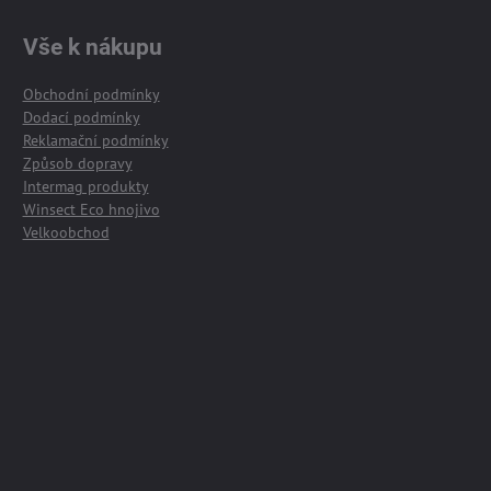
Vše k nákupu
Obchodní podmínky
Dodací podmínky
Reklamační podmínky
Způsob dopravy
Intermag produkty
Winsect Eco hnojivo
Velkoobchod