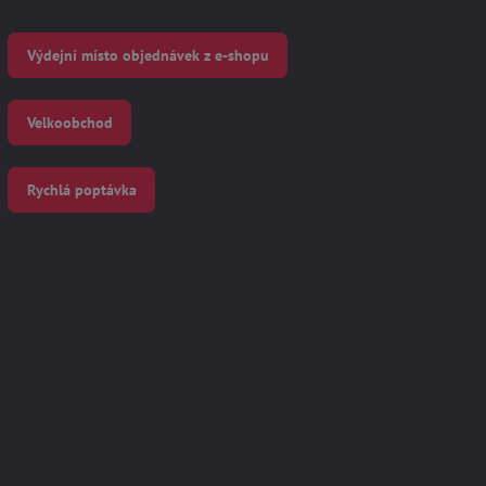
Výdejní místo objednávek z e-shopu
Velkoobchod
Rychlá poptávka