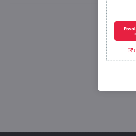
Povol
O
Povolit