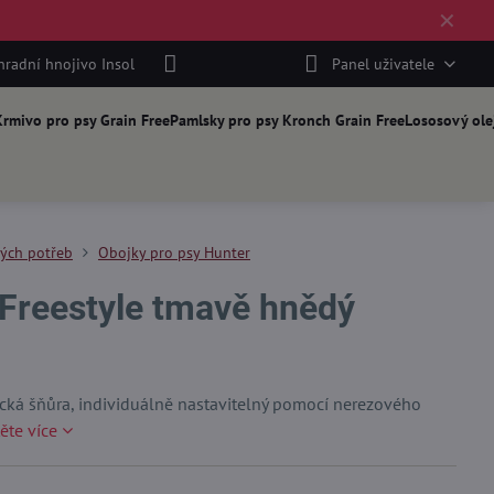
✕
hradní hnojivo Insol
Panel uživatele
rmivo pro psy Grain Free
Pamlsky pro psy Kronch Grain Free
Lososový ole
kých potřeb
Obojky pro psy Hunter
 Freestyle tmavě hnědý
ecká šňůra, individuálně nastavitelný pomocí nerezového
ěte více