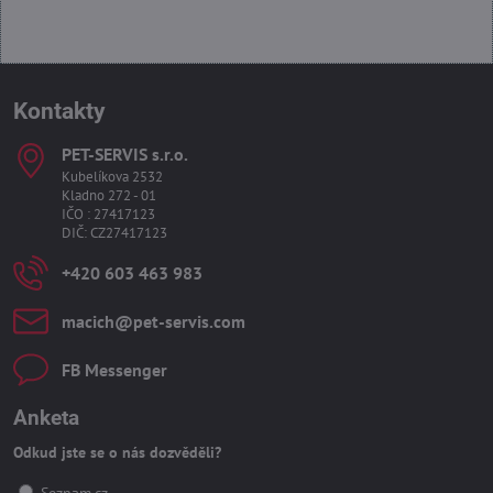
Kontakty
PET-SERVIS s​.r​.o​.
Kubelíkova 2532
Kladno 272 - 01
IČO : 27417123
DIČ: CZ27417123
+420 603 463 983
macich​@pet-servis​.com
FB Messenger
Anketa
Odkud jste se o nás dozvěděli?
Seznam.cz