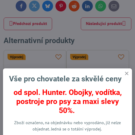
Facebook
Twitter
Bluesky
Pinterest
Reddit
LinkedIn
WhatsApp
E-
mail
Předchozí produkt
Následující produkt
Alternativní produkty
Výprodej
Výprodej
Vše pro chovatele za skvělé ceny
od spol. Hunter. Obojky, vodítka,
postroje pro psy za maxi slevy
50%.
Obojek pro psy Freestyle
Obojek pro psa Hunter Vario
černý
Basic Alu-strong černý
Zboží označeno, na objednávku nebo vyprodáno, již nelze
Skladem
Skladem
objednat. Jedná se o totální výprodej.
od 364 Kč
od 399 Kč