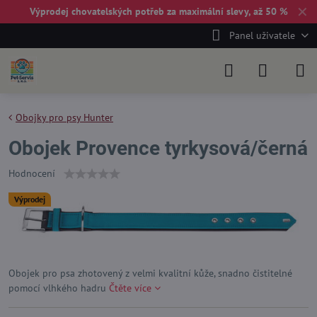
✕
Výprodej chovatelských potřeb za maximální slevy, až 50 %
Panel uživatele
Obojky pro psy Hunter
Obojek Provence tyrkysová/černá
Hodnocení
Výprodej
Obojek pro psa zhotovený z velmi kvalitní kůže, snadno čistitelné
pomocí vlhkého hadru
Čtěte více