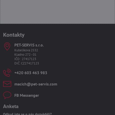
Kontakty
PET-SERVIS s​.r​.o​.
Kubelíkova 2532
Kladno 272 - 01
IČO : 27417123
DIČ: CZ27417123
+420 603 463 983
macich​@pet-servis​.com
FB Messenger
Anketa
Odkud jste se o nás dozvěděli?