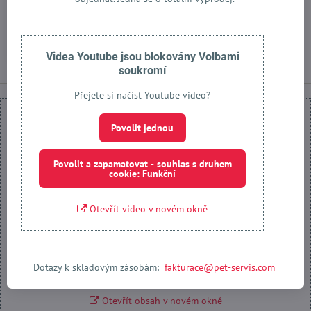
Na objednávku
Na objednávku
od 878 Kč
od 1553 Kč
Zobrazit
Zobrazit
Videa Youtube jsou blokovány Volbami
soukromí
Přejete si načíst Youtube video?
Povolit jednou
Povolit a zapamatovat - souhlas s druhem
Externí obsah je blokován Volbami soukromí
cookie: Funkční
Přejete si načíst externí obsah?
Otevřít video v novém okně
Povolit jednou
Povolit a zapamatovat - souhlas s druhem cookie: Funkční
Dotazy k skladovým zásobám:
fakturace@pet-servis.com
Otevřít obsah v novém okně