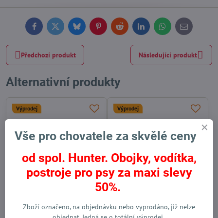
Facebook
Twitter
Bluesky
Pinterest
Reddit
LinkedIn
WhatsApp
E-
mail
Předchozí produkt
Následující produkt
Alternativní produkty
Výprodej
Výprodej
Vše pro chovatele za skvělé ceny
od spol. Hunter. Obojky, vodítka,
postroje pro psy za maxi slevy
50%.
Vodítko Provence tyrkysová/
Výcvikové vodítko Provence
Zboží označeno, na objednávku nebo vyprodáno, již nelze
černá
tyrkysová/černá
objednat. Jedná se o totální výprodej.