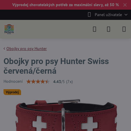
✕
Výprodej chovatelských potřeb za maximální slevy, až 50 %
Panel uživatele
Obojky pro psy Hunter
Obojky pro psy Hunter Swiss
červená/černá
Hodnocení
4.43
/
5
(
7
x)
Výprodej