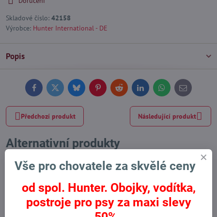
Doručení
Skladové číslo:
42158
Výrobce:
Hunter International - DE
Popis
Facebook
Twitter
Bluesky
Pinterest
Reddit
LinkedIn
WhatsApp
E-
mail
Předchozí produkt
Následující produkt
Alternativní produkty
Vše pro chovatele za skvělé ceny
Výprodej
Výprodej
od spol. Hunter. Obojky, vodítka,
postroje pro psy za maxi slevy
50%.