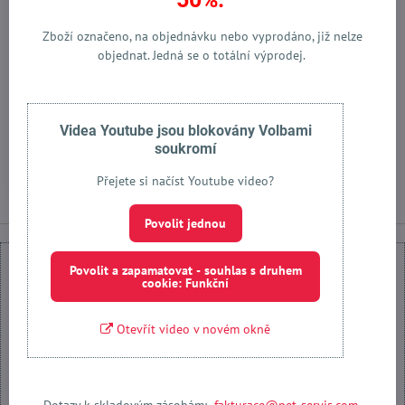
Zboží označeno, na objednávku nebo vyprodáno, již nelze
objednat. Jedná se o totální výprodej.
Vodítko Swiss červená/
Výcvikové vodítko Swiss
černá
červená/černá
Vyprodáno
Vyprodáno
Videa Youtube jsou blokovány Volbami
od 1617 Kč
od 1958 Kč
soukromí
Zobrazit
Zobrazit
Přejete si načíst Youtube video?
Povolit jednou
Povolit a zapamatovat - souhlas s druhem
cookie: Funkční
Otevřít video v novém okně
Externí obsah je blokován Volbami soukromí
Přejete si načíst externí obsah?