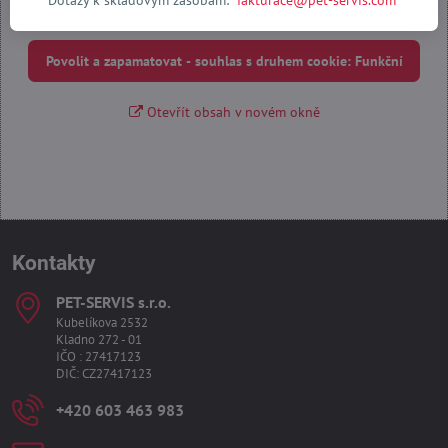
Dotazy k skladovým zásobám:
fakturace@pet-servis.com
Povolit jednou
Povolit a zapamatovat - souhlas s druhem cookie: Funkční
Otevřít obsah v novém okně
Kontakty
PET-SERVIS s​.r​.o​.
Kubelíkova 2532
Kladno 272 - 01
IČO : 27417123
DIČ: CZ27417123
+420 603 463 983