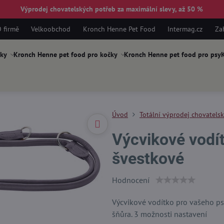
Výprodej chovatelských potřeb za maximální slevy, až 50 %
 firmě
Velkoobchod
Kronch Henne Pet Food
Intermag.cz
Za
ky
Kronch Henne pet food pro kočky
Kronch Henne pet food pro psy
K
Úvod
Totální výprodej chovatels
Výcvikové vodí
švestkové
Hodnocení
Výcvikové vodítko pro vašeho psa
šňůra. 3 možnosti nastavení