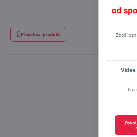
od spo
Předchozí produkt
Zboží ozn
Videa
Přej
Povol
Povolit