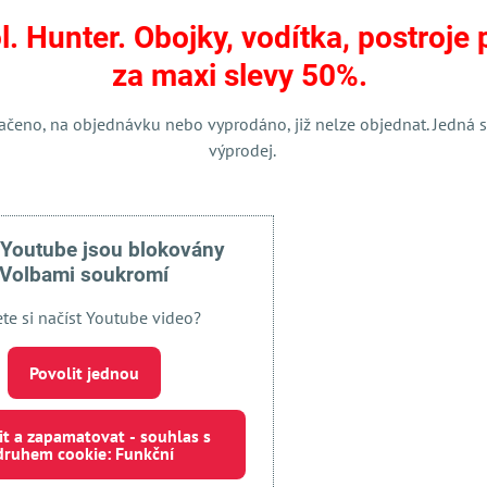
l. Hunter. Obojky, vodítka, postroje 
Facebook
Twitter
Bluesky
Pinterest
Reddit
LinkedIn
WhatsApp
E-
za maxi slevy 50%.
mail
ačeno, na objednávku nebo vyprodáno, již nelze objednat. Jedná s
výprodej.
 Youtube jsou blokovány
Volbami soukromí
ete si načíst Youtube video?
Externí obsah je blokován Volbami soukromí
Povolit jednou
Přejete si načíst externí obsah?
it a zapamatovat - souhlas s
druhem cookie: Funkční
 jednou
Povolit a zapamatovat - souhlas s druhem cookie: