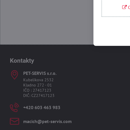
O
Kontakty
PET-SERVIS s​.r​.o​.
Kubelíkova 2532
Kladno 272 - 01
IČO : 27417123
DIČ: CZ27417123
+420 603 463 983
macich​@pet-servis​.com