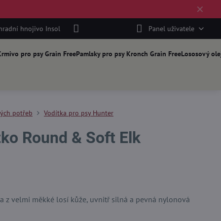
✕
hradní hnojivo Insol
Panel uživatele
rmivo pro psy Grain Free
Pamlsky pro psy Kronch Grain Free
Lososový ole
kých potřeb
Vodítka pro psy Hunter
tko Round & Soft Elk
 z velmi měkké losí kůže, uvnitř silná a pevná nylonová