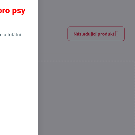
pro psy
Následující produkt
e o totální
 Funkční