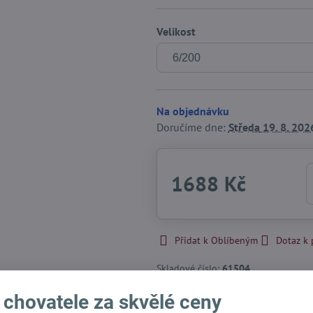
Velikost
Na objednávku
Doručíme dne:
Středa
19. 8. 202
1688 Kč
Přidat k Oblíbeným
Dotaz k
Skladové číslo:
61504
Výrobce:
Hunter International - DE
 chovatele za skvělé ceny