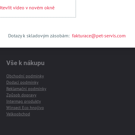
tevřít video v novém okně
Otevřít obsah v novém okně
Dotazy k skladovým zásobám:
fakturace@pet-servis.com
Vše k nákupu
Obchodní podmínky
Dodací podmínky
Reklamační podmínky
Způsob dopravy
Intermag produkty
Winsect Eco hnojivo
Velkoobchod