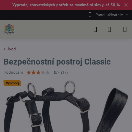
✕
Výprodej chovatelských potřeb za maximální slevy, až 50 %
Panel uživatele
Úvod
Bezpečnostní postroj Classic
Hodnocení
3
/
5
(
1
x)
Výprodej