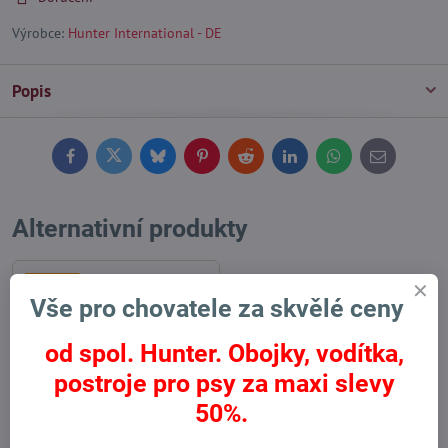
Výrobce:
Hunter International - DE
Popis
Facebook
Twitter
Bluesky
Pinterest
Reddit
LinkedIn
WhatsApp
E-
mail
Alternativní produkty
Výprodej
Vše pro chovatele za skvělé ceny
od spol. Hunter. Obojky, vodítka,
postroje pro psy za maxi slevy
50%.