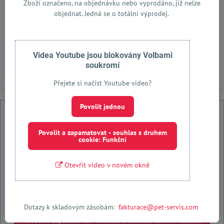
Zboží označeno, na objednávku nebo vyprodáno, již nelze
Náhradní spojovací pás do
objednat. Jedná se o totální výprodej.
auta
Skladem
279 Kč
Videa Youtube jsou blokovány Volbami
Do košíku
soukromí
Přejete si načíst Youtube video?
Povolit jednou
Povolit a zapamatovat - souhlas s druhem
cookie: Funkční
Externí obsah je blokován Volbami soukromí
Otevřít video v novém okně
Přejete si načíst externí obsah?
Povolit jednou
Dotazy k skladovým zásobám:
fakturace@pet-servis.com
Povolit a zapamatovat - souhlas s druhem cookie: Funkční