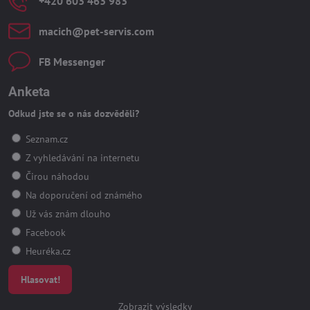
+420 603 463 983
macich​@pet-servis​.com
FB Messenger
Anketa
Odkud jste se o nás dozvěděli?
Seznam.cz
Z vyhledávání na internetu
Čirou náhodou
Na doporučení od známého
Už vás znám dlouho
Facebook
Heuréka.cz
Hlasovat!
Zobrazit výsledky