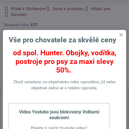
Přidat k Oblíbeným
Dotaz k produktu
Hlídací pes
Doručení
Skladové číslo:
527
Výrobce:
Klin Kassel
Vše pro chovatele za skvělé ceny
od spol. Hunter. Obojky, vodítka,
Facebook
Twitter
Bluesky
Pinterest
Reddit
LinkedIn
WhatsApp
E-
mail
postroje pro psy za maxi slevy
Předchozí produkt
Následující produkt
50%.
Zboží označeno, na objednávku nebo vyprodáno, již nelze
objednat. Jedná se o totální výprodej.
Videa Youtube jsou blokovány Volbami
soukromí
Externí obsah je blokován Volbami soukromí
Přejete si načíst Youtube video?