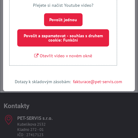
Externí obsah je blokován Volbami soukromí
Přejete si načíst Youtube video?
Přejete si načíst externí obsah?
Povolit jednou
Povolit jednou
Povolit a zapamatovat - souhlas s druhem
cookie: Funkční
Povolit a zapamatovat - souhlas s druhem cookie: Funkční
Otevřít video v novém okně
Otevřít obsah v novém okně
Dotazy k skladovým zásobám:
fakturace@pet-servis.com
Kontakty
PET-SERVIS s​.r​.o​.
Kubelíkova 2532
Kladno 272 - 01
IČO : 27417123