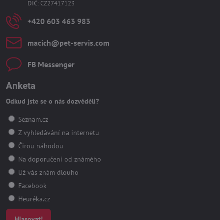
DIČ: CZ27417123
+420 603 463 983
macich​@pet-servis​.com
FB Messenger
Anketa
Odkud jste se o nás dozvěděli?
Seznam.cz
Z vyhledávání na internetu
Čirou náhodou
Na doporučení od známého
Už vás znám dlouho
Facebook
Heuréka.cz
Hlasovat!