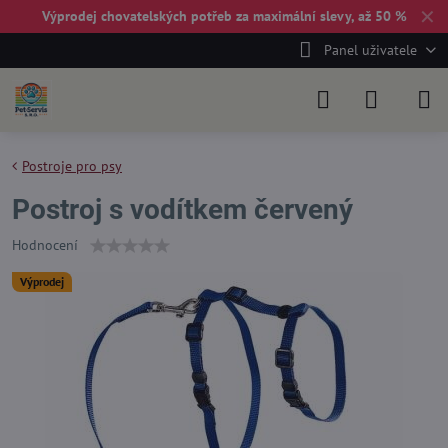
✕
Výprodej chovatelských potřeb za maximální slevy, až 50 %
Panel uživatele
Postroje pro psy
Postroj s vodítkem červený
Hodnocení
Výprodej