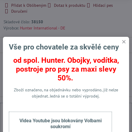
Přidat k Oblíbeným
Dotaz k produktu
Hlídací pes
Doručení
Skladové číslo:
38150
Výrobce:
Hunter International - DE
Popis
Vše pro chovatele za skvělé ceny
od spol. Hunter. Obojky, vodítka,
Facebook
Twitter
Bluesky
Pinterest
Reddit
LinkedIn
WhatsApp
E-
postroje pro psy za maxi slevy
mail
50%.
Předchozí produkt
Následující produkt
Zboží označeno, na objednávku nebo vyprodáno, již nelze
objednat. Jedná se o totální výprodej.
Videa Youtube jsou blokovány Volbami
soukromí