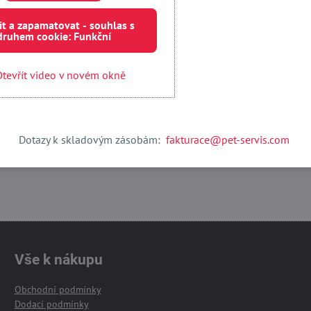
it a zapamatovat - souhlas s
Externí obsah je blokován Volbami soukromí
druhem cookie: Funkční
Přejete si načíst externí obsah?
tevřít video v novém okně
 jednou
Povolit a zapamatovat - souhlas s druhem cookie:
Otevřít obsah v novém okně
Dotazy k skladovým zásobám:
fakturace@pet-servis.com
Vše k nákupu
Obchodní podmínky
Dodací podmínky