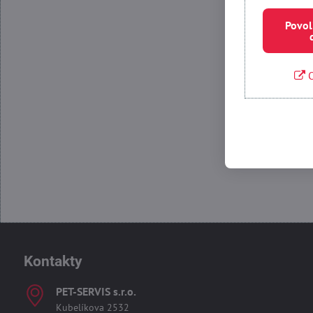
Povol
O
Povolit
Kontakty
PET-SERVIS s​.r​.o​.
Kubelíkova 2532