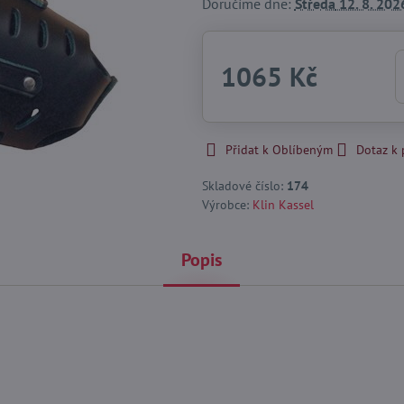
Doručíme dne:
Středa
12. 8. 202
1065 Kč
Přidat k Oblíbeným
Dotaz k
Skladové číslo:
174
Výrobce:
Klin Kassel
Popis