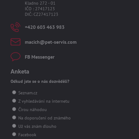
Kladno 272 - 01
IČO : 27417123
DIČ: CZ27417123
+420 603 463 983
macich​@pet-servis​.com
FB Messenger
Anketa
Odkud jste se o nás dozvěděli?
Seznam.cz
Z vyhledávání na internetu
Čirou náhodou
Na doporučení od známého
Už vás znám dlouho
Facebook