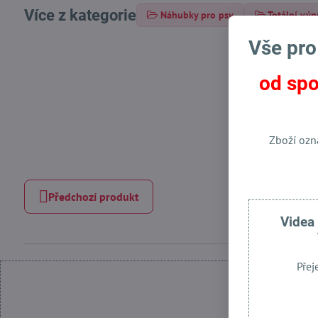
Více z kategorie
Náhubky pro psy
Totální výp
Vše pro
od spo
Zboží ozn
Předchozí produkt
Videa
Přej