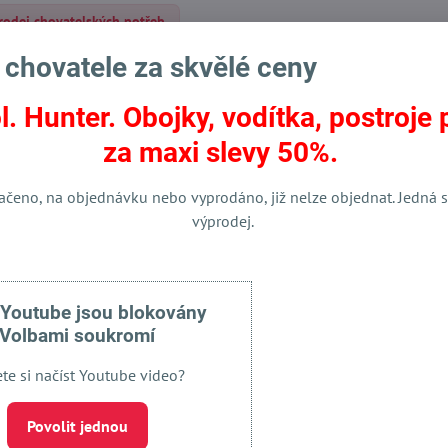
rodej chovatelských potřeb
 chovatele za skvělé ceny
l. Hunter. Obojky, vodítka, postroje 
za maxi slevy 50%.
ačeno, na objednávku nebo vyprodáno, již nelze objednat. Jedná s
Facebook
Twitter
Bluesky
Pinterest
Reddit
LinkedIn
WhatsApp
E-
výprodej.
mail
 Youtube jsou blokovány
Volbami soukromí
ete si načíst Youtube video?
Povolit jednou