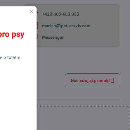
+420 603 463 983
macich​@pet-servis​.com
pro psy
Messenger
e o totální
Následující produkt