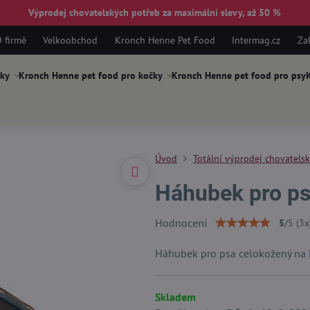
Výprodej chovatelských potřeb za maximální slevy, až 50 %
 firmě
Velkoobchod
Kronch Henne Pet Food
Intermag.cz
Za
ky
Kronch Henne pet food pro kočky
Kronch Henne pet food pro psy
K
Úvod
Totální výprodej chovatels
Háhubek pro psa
Hodnocení
5
/
5
(
3
x
Háhubek pro psa celokožený na B
Skladem