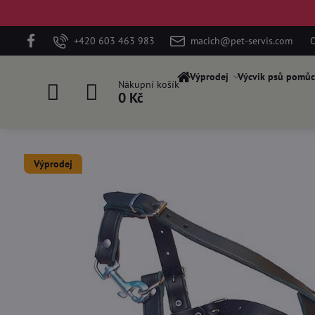
+420 603 463 983
macich@pet-servis.com
O
Výprodej
Výcvik psů pomůc
Nákupní košík
0 Kč
Výprodej