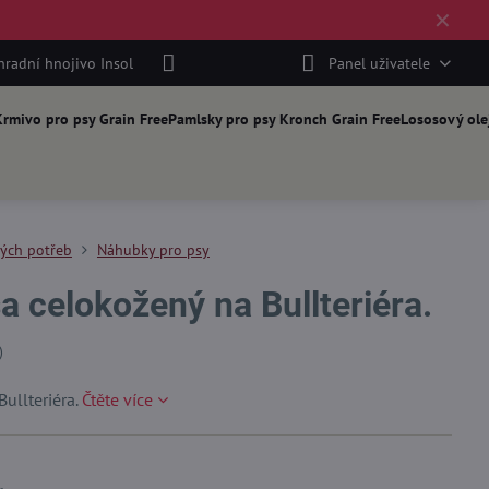
✕
hradní hnojivo Insol
Panel uživatele
rmivo pro psy Grain Free
Pamlsky pro psy Kronch Grain Free
Lososový ole
kých potřeb
Náhubky pro psy
 celokožený na Bullteriéra.
)
ullteriéra.
Čtěte více