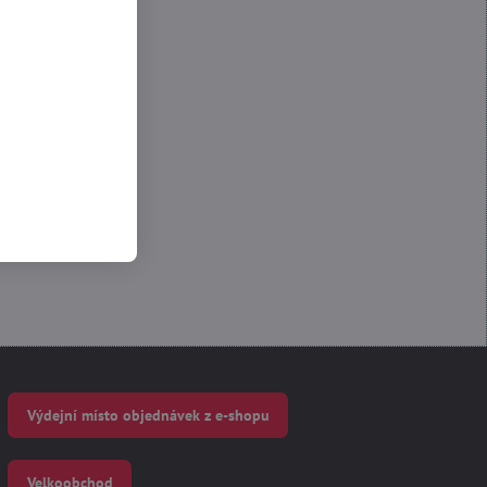
 Funkční
Výdejní místo objednávek z e-shopu
Velkoobchod