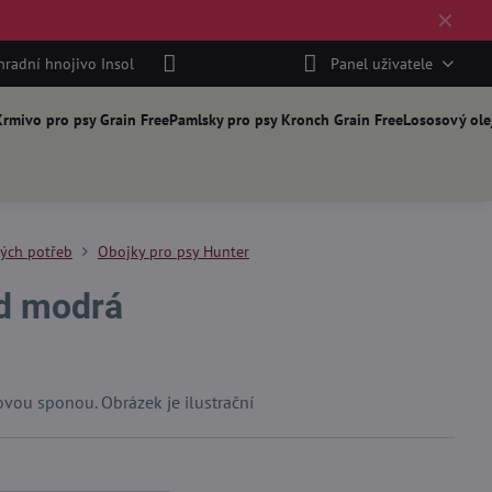
✕
hradní hnojivo Insol
Panel uživatele
rmivo pro psy Grain Free
Pamlsky pro psy Kronch Grain Free
Lososový ole
kých potřeb
Obojky pro psy Hunter
d modrá
vou sponou. Obrázek je ilustrační