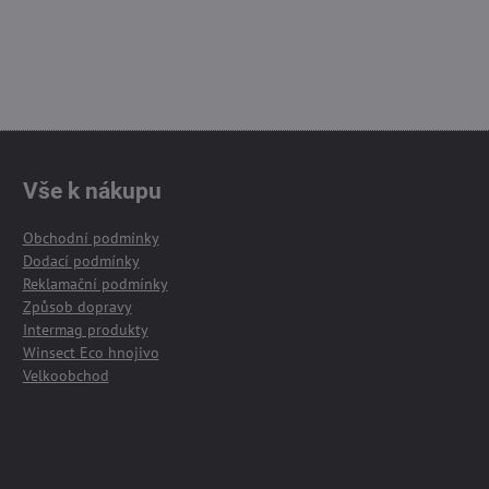
Vše k nákupu
Obchodní podmínky
Dodací podmínky
Reklamační podmínky
Způsob dopravy
Intermag produkty
Winsect Eco hnojivo
Velkoobchod