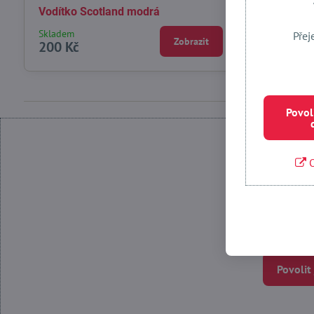
Vodítko Scotland modrá
Výcvikové v
Skladem
Skladem
Přej
Zobrazit
200 Kč
300 Kč
Povol
O
Povolit