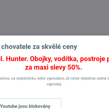
mail
 chovatele za skvělé ceny
l. Hunter. Obojky, vodítka, postroje 
za maxi slevy 50%.
ačeno, na objednávku nebo vyprodáno, již nelze objednat. Jedná s
výprodej.
420 Kč
28%
 Youtube jsou blokovány