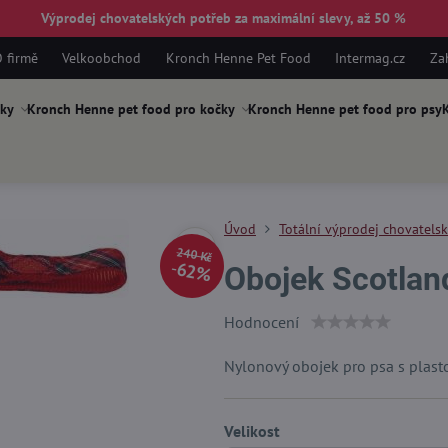
Výprodej chovatelských potřeb za maximální slevy, až 50 %
 firmě
Velkoobchod
Kronch Henne Pet Food
Intermag.cz
Za
ky
Kronch Henne pet food pro kočky
Kronch Henne pet food pro psy
K
Úvod
Totální výprodej chovatels
240 Kč
62%
Obojek Scotlan
Hodnocení
Nylonový obojek pro psa s plasto
Velikost