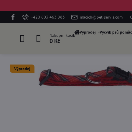
+420 603 463 983
macich@pet-servis.com
O
Výprodej
Výcvik psů pomůc
Nákupní košík
0 Kč
Výprodej