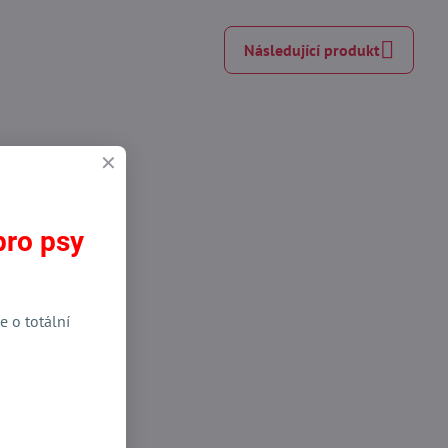
Následující produkt
pro psy
e o totální