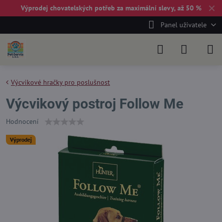
✕
Výprodej chovatelských potřeb za maximální slevy, až 50 %
Panel uživatele
Výcvikové hračky pro poslušnost
Výcvikový postroj Follow Me
Hodnocení
Výprodej