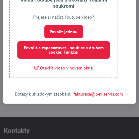
soukromí
Přejete si načíst Youtube video?
Externí obsah je blokován Volbami soukromí
Povolit jednou
Přejete si načíst externí obsah?
Povolit a zapamatovat - souhlas s druhem
Povolit jednou
cookie: Funkční
Povolit a zapamatovat - souhlas s druhem cookie: Funkční
Otevřít video v novém okně
Otevřít obsah v novém okně
Dotazy k skladovým zásobám:
fakturace@pet-servis.com
Kontakty