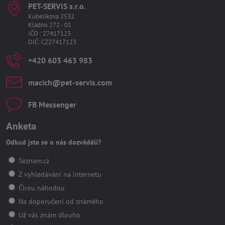
PET-SERVIS s​.r​.o​.
Kubelíkova 2532
Kladno 272 - 01
IČO : 27417123
DIČ: CZ27417123
+420 603 463 983
macich​@pet-servis​.com
FB Messenger
Anketa
Odkud jste se o nás dozvěděli?
Seznam.cz
Z vyhledávání na internetu
Čirou náhodou
Na doporučení od známého
Už vás znám dlouho