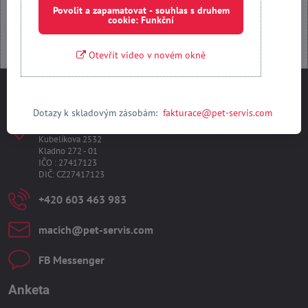
Povolit a zapamatovat - souhlas s druhem
cookie: Funkční
Otevřít video v novém okně
Kontakty
Dotazy k skladovým zásobám:
fakturace@pet-servis.com
PET-SERVIS s​.r​.o​.
Kubelíkova 2532
Kladno 272 - 01
IČO : 27417123
DIČ: CZ27417123
+420 603 463 983
macich​@pet-servis​.com
FB Messenger
Anketa