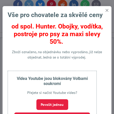
Facebook
Twitter
Bluesky
Pinterest
Reddit
LinkedIn
WhatsApp
E-
mail
Vše pro chovatele za skvělé ceny
Předchozí produkt
Následující produkt
od spol. Hunter. Obojky, vodítka,
postroje pro psy za maxi slevy
50%.
Zboží označeno, na objednávku nebo vyprodáno, již nelze
objednat. Jedná se o totální výprodej.
Externí obsah je blokován Volbami soukromí
Přejete si načíst externí obsah?
Videa Youtube jsou blokovány Volbami
soukromí
Povolit jednou
Přejete si načíst Youtube video?
Povolit a zapamatovat - souhlas s druhem cookie: Funkční
Povolit jednou
Otevřít obsah v novém okně