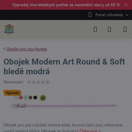
✕
Výprodej chovatelských potřeb za maximální slevy, až 50 %
Panel uživatele
Obojky pro psy Hunter
Obojek Modern Art Round & Soft
bledě modrá
Hodnocení
Výprodej
Obojek pro psa z kulaté imitace kůže, kovové části jsou niklované,
uvnitř odolná šňůra. Obrázek je ilustrační
Čtěte více