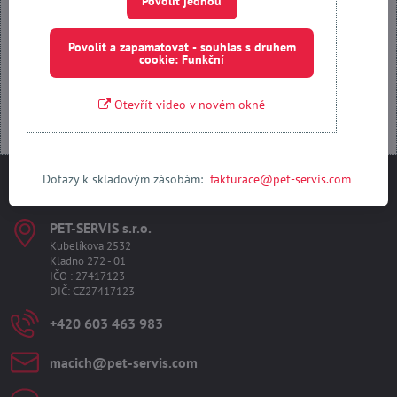
Povolit jednou
Povolit a zapamatovat - souhlas s druhem cookie: Funkční
Povolit a zapamatovat - souhlas s druhem
cookie: Funkční
Otevřít obsah v novém okně
Otevřít video v novém okně
Dotazy k skladovým zásobám:
fakturace@pet-servis.com
Kontakty
PET-SERVIS s​.r​.o​.
Kubelíkova 2532
Kladno 272 - 01
IČO : 27417123
DIČ: CZ27417123
+420 603 463 983
macich​@pet-servis​.com