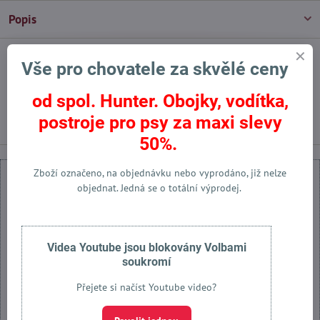
Popis
Vše pro chovatele za skvělé ceny
Facebook
Twitter
Bluesky
Pinterest
Reddit
LinkedIn
WhatsApp
E-
mail
od spol. Hunter. Obojky, vodítka,
Předchozí produkt
Následující produkt
postroje pro psy za maxi slevy
50%.
Zboží označeno, na objednávku nebo vyprodáno, již nelze
objednat. Jedná se o totální výprodej.
Externí obsah je blokován Volbami soukromí
Videa Youtube jsou blokovány Volbami
Přejete si načíst externí obsah?
soukromí
Přejete si načíst Youtube video?
Povolit jednou