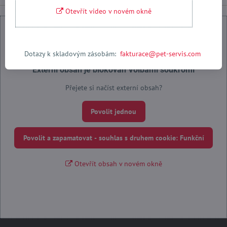
Otevřít video v novém okně
Dotazy k skladovým zásobám:
fakturace@pet-servis.com
Externí obsah je blokován Volbami soukromí
Přejete si načíst externí obsah?
Povolit jednou
Povolit a zapamatovat - souhlas s druhem cookie: Funkční
Otevřít obsah v novém okně