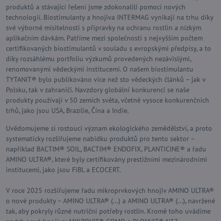
produktů a stávající řešení jsme zdokonalili pomocí nových
technologií. Biostimulanty a hnojiva INTERMAG vynikají na trhu díky
své výborné mísitelnosti s přípravky na ochranu rostlin a nízkým
aplikačním dávkám. Patříme mezi společnosti s nejvyšším počtem
certifikovaných biostimulantů v souladu s evropskými předpisy, a to
díky rozsáhlému portfoliu výzkumů provedených nezávislými,
renomovanými vědeckými institucemi. O našem biostimulantu
TYTANIT® bylo publikováno více než sto vědeckých článků – jak v
Polsku, tak v zahraničí. Navzdory globální konkurenci se naše
produkty používají v 50 zemích světa, včetně vysoce konkurenčních
trhů, jako jsou USA, Brazílie, Čína a Indie.
Uvědomujeme si rostoucí význam ekologického zemědělství, a proto
systematicky rozšiřujeme nabídku produktů pro tento sektor –
například BACTIM® SOIL, BACTIM® ENDOFIX, PLANTICINE® a řadu
AMINO ULTRA®, které byly certifikovány prestižními mezinárodními
institucemi, jako jsou FiBL a ECOCERT.
V roce 2025 rozšiřujeme řadu mikroprvkových hnojiv AMINO ULTRA®
o nové produkty – AMINO ULTRA® (...) a AMINO ULTRA® (...), navržené
tak, aby pokryly různé nutriční potřeby rostlin. Kromě toho uvádíme