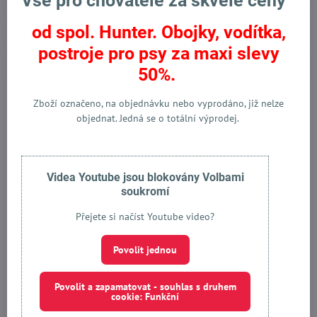
Vše pro chovatele za skvělé ceny
od spol. Hunter. Obojky, vodítka,
Eco zahrada, zemědělství
postroje pro psy za maxi slevy
Přísada pro nádržových směsí
50%.
Zboží označeno, na objednávku nebo vyprodáno, již nelze
objednat. Jedná se o totální výprodej.
Potřebujete pomoct s výběrem?
Videa Youtube jsou blokovány Volbami
Kontaktujte nás:
soukromí
Přejete si načíst Youtube video?
+420 603 463 983
Povolit jednou
macich​@pet-servis​.com
Messenger
Povolit a zapamatovat - souhlas s druhem
cookie: Funkční