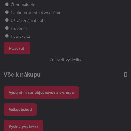
Čirou náhodou
Na doporučení od známého
Už vás znám dlouho
Facebook
Heuréka.cz
Hlasovat!
Zobrazit výsledky
Vše k nákupu
Výdejní místo objednávek z e-shopu
Velkoobchod
Rychlá poptávka