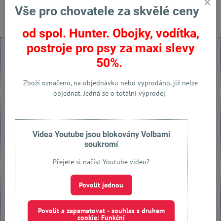
na trhu.
Vše pro chovatele za skvělé ceny
od spol. Hunter. Obojky, vodítka,
postroje pro psy za maxi slevy
50%.
Zboží označeno, na objednávku nebo vyprodáno, již nelze
Externí obsah je blokován Volbami soukromí
objednat. Jedná se o totální výprodej.
Přejete si načíst externí obsah?
Povolit jednou
Videa Youtube jsou blokovány Volbami
soukromí
Povolit a zapamatovat - souhlas s druhem cookie: Funkční
Přejete si načíst Youtube video?
Otevřít obsah v novém okně
Povolit jednou
Povolit a zapamatovat - souhlas s druhem
cookie: Funkční