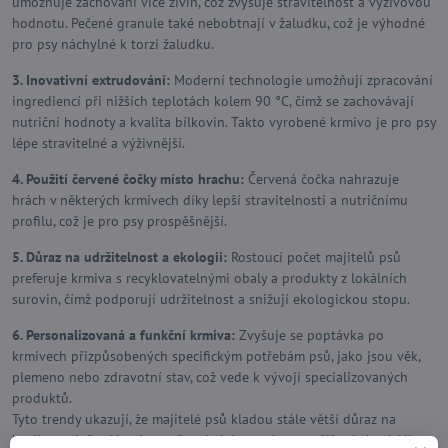
umožňuje zachování více živin, což zvyšuje stravitelnost a výživovou
hodnotu. Pečené granule také nebobtnají v žaludku, což je výhodné
pro psy náchylné k torzi žaludku.
3. Inovativní extrudování:
Moderní technologie umožňují zpracování
ingrediencí při nižších teplotách kolem 90 °C, čímž se zachovávají
nutriční hodnoty a kvalita bílkovin. Takto vyrobené krmivo je pro psy
lépe stravitelné a výživnější.
4. Použití červené čočky místo hrachu:
Červená čočka nahrazuje
hrách v některých krmivech díky lepší stravitelnosti a nutričnímu
profilu, což je pro psy prospěšnější.
5. Důraz na udržitelnost a ekologii:
Rostoucí počet majitelů psů
preferuje krmiva s recyklovatelnými obaly a produkty z lokálních
surovin, čímž podporují udržitelnost a snižují ekologickou stopu.
6. Personalizovaná a funkční krmiva:
Zvyšuje se poptávka po
krmivech přizpůsobených specifickým potřebám psů, jako jsou věk,
plemeno nebo zdravotní stav, což vede k vývoji specializovaných
produktů.
Tyto trendy ukazují, že majitelé psů kladou stále větší důraz na
kvalitu a složení krmiva, což vede k inovacím a rozšiřování nabídky