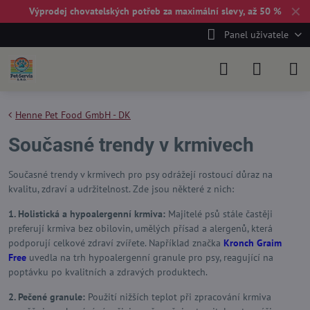
✕
Výprodej chovatelských potřeb za maximální slevy, až 50 %
Panel uživatele
Henne Pet Food GmbH - DK
Současné trendy v krmivech
Současné trendy v krmivech pro psy odrážejí rostoucí důraz na
kvalitu, zdraví a udržitelnost. Zde jsou některé z nich:
1. Holistická a hypoalergenní krmiva:
Majitelé psů stále častěji
preferují krmiva bez obilovin, umělých přísad a alergenů, která
podporují celkové zdraví zvířete. Například značka
Kronch Graim
Free
uvedla na trh hypoalergenní granule pro psy, reagující na
poptávku po kvalitních a zdravých produktech.
2. Pečené granule:
Použití nižších teplot při zpracování krmiva