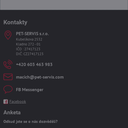
Kontakty
PET-SERVIS s​.r​.o​.
Kubelíkova 2532
Kladno 272 - 01
IČO : 27417123
DIČ: CZ27417123
+420 603 463 983
macich​@pet-servis​.com
FB Messenger
Facebook
Anketa
Odkud jste se o nás dozvěděli?