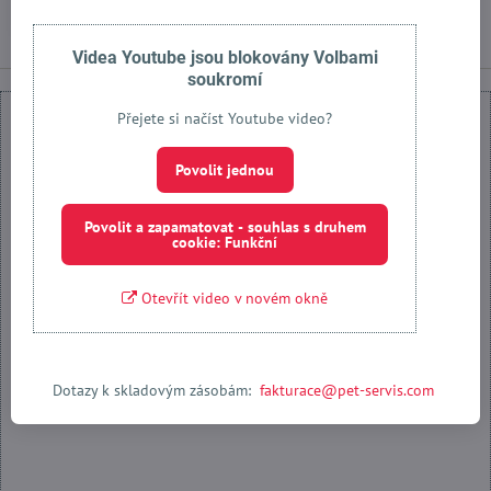
Zobrazit
Zobrazit
Videa Youtube jsou blokovány Volbami
soukromí
Přejete si načíst Youtube video?
Povolit jednou
Externí obsah je blokován Volbami soukromí
Povolit a zapamatovat - souhlas s druhem
cookie: Funkční
Přejete si načíst externí obsah?
Otevřít video v novém okně
Povolit jednou
Povolit a zapamatovat - souhlas s druhem cookie: Funkční
Dotazy k skladovým zásobám:
fakturace@pet-servis.com
Otevřít obsah v novém okně