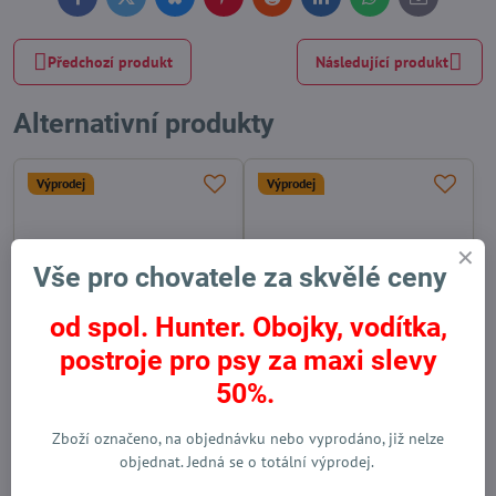
Facebook
Twitter
Bluesky
Pinterest
Reddit
LinkedIn
WhatsApp
E-
mail
Předchozí produkt
Následující produkt
Alternativní produkty
Výprodej
Výprodej
Vše pro chovatele za skvělé ceny
od spol. Hunter. Obojky, vodítka,
postroje pro psy za maxi slevy
50%.
Obojek pro psa Freestyle
Obojek pro psa Hunter Vario
tmavě hnědý
Basic Alu-strong hnědý
Vyprodáno
Skladem
Zboží označeno, na objednávku nebo vyprodáno, již nelze
od 364 Kč
od 295 Kč
objednat. Jedná se o totální výprodej.