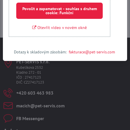
Otevřít obsah v novém okně
Povolit a zapamatovat - souhlas s druhem
cookie: Funkční
Otevřít video v novém okně
Kontakty
Dotazy k skladovým zásobám:
fakturace@pet-servis.com
PET-SERVIS s​.r​.o​.
Kubelíkova 2532
Kladno 272 - 01
IČO : 27417123
DIČ: CZ27417123
+420 603 463 983
macich​@pet-servis​.com
FB Messenger