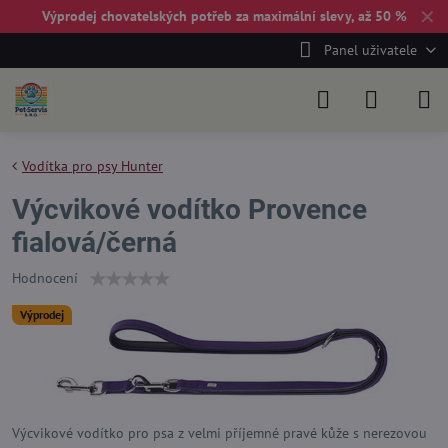
✕
Výprodej chovatelských potřeb za maximální slevy, až 50 %
Panel uživatele
Vodítka pro psy Hunter
Výcvikové vodítko Provence
fialová/černá
Hodnocení
Výprodej
Výcvikové vodítko pro psa z velmi příjemné pravé kůže s nerezovou