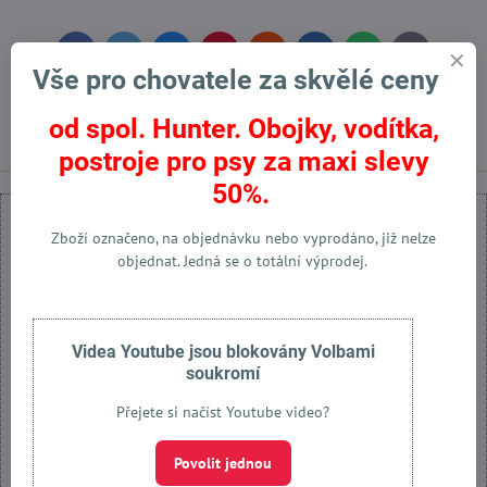
Facebook
Twitter
Bluesky
Pinterest
Reddit
LinkedIn
WhatsApp
E-
mail
Vše pro chovatele za skvělé ceny
Předchozí produkt
Následující produkt
od spol. Hunter. Obojky, vodítka,
postroje pro psy za maxi slevy
50%.
Zboží označeno, na objednávku nebo vyprodáno, již nelze
objednat. Jedná se o totální výprodej.
Externí obsah je blokován Volbami soukromí
Přejete si načíst externí obsah?
Videa Youtube jsou blokovány Volbami
soukromí
Povolit jednou
Přejete si načíst Youtube video?
Povolit a zapamatovat - souhlas s druhem cookie: Funkční
Povolit jednou