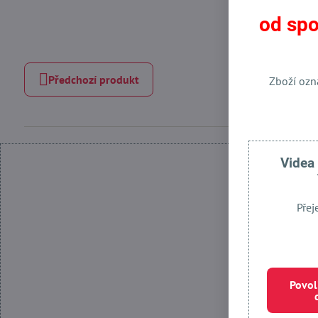
od spo
Předchozí produkt
Zboží ozn
Videa
Přej
Povol
Povolit