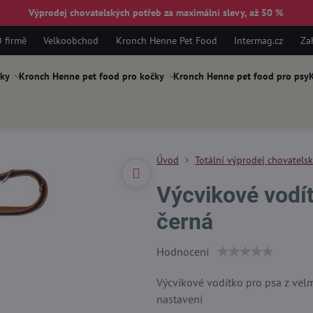
Výprodej chovatelských potřeb za maximální slevy, až 50 %
 firmě
Velkoobchod
Kronch Henne Pet Food
Intermag.cz
Za
ky
Kronch Henne pet food pro kočky
Kronch Henne pet food pro psy
K
Úvod
Totální výprodej chovatels
Výcvikové vodí
černá
Hodnocení
Výcvikové vodítko pro psa z vel
nastavení