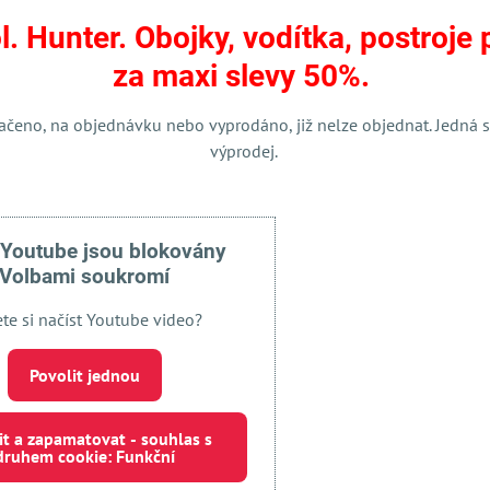
l. Hunter. Obojky, vodítka, postroje 
Facebook
Twitter
Bluesky
Pinterest
Reddit
LinkedIn
WhatsApp
E-
za maxi slevy 50%.
mail
ačeno, na objednávku nebo vyprodáno, již nelze objednat. Jedná s
výprodej.
 Youtube jsou blokovány
Volbami soukromí
ete si načíst Youtube video?
Externí obsah je blokován Volbami soukromí
Povolit jednou
Přejete si načíst externí obsah?
it a zapamatovat - souhlas s
druhem cookie: Funkční
 jednou
Povolit a zapamatovat - souhlas s druhem cookie: