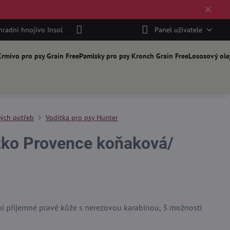
✕
hradní hnojivo Insol
Panel uživatele
rmivo pro psy Grain Free
Pamlsky pro psy Kronch Grain Free
Lososový ole
kých potřeb
Vodítka pro psy Hunter
tko Provence koňaková/
mi příjemné pravé kůže s nerezovou karabinou, 3 možnosti