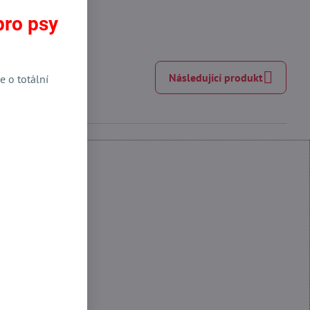
pro psy
Následující produkt
e o totální
 Funkční