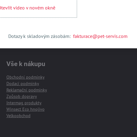
tevřít video v novém okně
Otevřít obsah v novém okně
Dotazy k skladovým zásobám:
fakturace@pet-servis.com
Vše k nákupu
Obchodní podmínky
Dodací podmínky
Reklamační podmínky
Způsob dopravy
Intermag produkty
Winsect Eco hnojivo
Velkoobchod