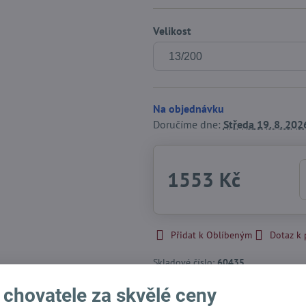
Velikost
Na objednávku
Doručíme dne:
Středa
19. 8. 202
1553 Kč
Přidat k Oblíbeným
Dotaz k
Skladové číslo:
60435
Výrobce:
Hunter International - DE
 chovatele za skvělé ceny