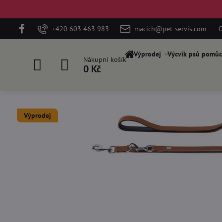
+420 603 463 983
macich@pet-servis.com
O
Výprodej
Výcvik psů pomůc
Nákupní košík
0 Kč
Výprodej