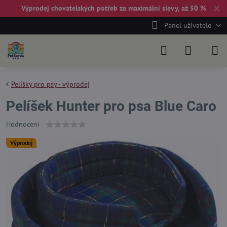
✕
Výprodej chovatelských potřeb za maximální slevy, až 50 %
Panel uživatele
Pelíšky pro psy - výprodej
Pelíšek Hunter pro psa Blue Caro
Hodnocení
Výprodej