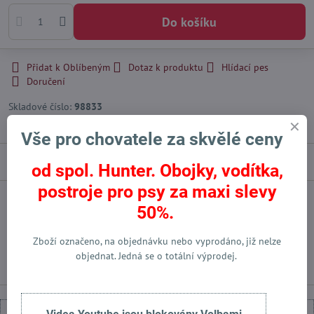
Do košíku
Přidat k Oblíbeným
Dotaz k produktu
Hlídací pes
Doručení
Skladové číslo:
98833
Výrobce:
Hunter International - DE
Vše pro chovatele za skvělé ceny
Popis
od spol. Hunter. Obojky, vodítka,
postroje pro psy za maxi slevy
50%.
Facebook
Twitter
Bluesky
Pinterest
Reddit
LinkedIn
WhatsApp
E-
mail
Zboží označeno, na objednávku nebo vyprodáno, již nelze
Předchozí produkt
Následující produkt
objednat. Jedná se o totální výprodej.