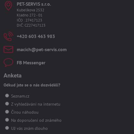
PET-SERVIS s​.r​.o​.
Kubelíkova 2532
Kladno 272 - 01
IČO : 27417123
DIČ: CZ27417123
+420 603 463 983
macich​@pet-servis​.com
FB Messenger
Anketa
Odkud jste se o nás dozvěděli?
Seznam.cz
Z vyhledávání na internetu
Čirou náhodou
Na doporučení od známého
Už vás znám dlouho