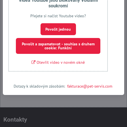
Videa Youtube jsou blokovány Volbami
soukromí
Přejete si načíst Youtube video?
Externí obsah je blokován Volbami soukromí
Povolit jednou
Přejete si načíst externí obsah?
Povolit a zapamatovat - souhlas s druhem
Povolit jednou
cookie: Funkční
Otevřít video v novém okně
Povolit a zapamatovat - souhlas s druhem cookie: Funkční
Otevřít obsah v novém okně
Dotazy k skladovým zásobám:
fakturace@pet-servis.com
Kontakty