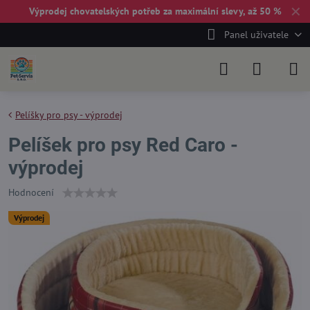
✕
Výprodej chovatelských potřeb za maximální slevy, až 50 %
Panel uživatele
Pelíšky pro psy - výprodej
Pelíšek pro psy Red Caro -
výprodej
Hodnocení
Výprodej