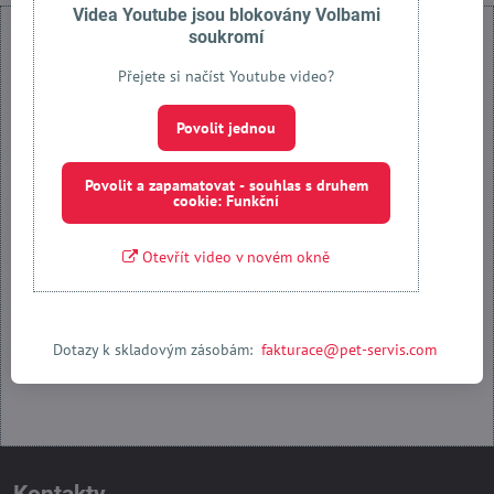
Videa Youtube jsou blokovány Volbami
soukromí
Přejete si načíst Youtube video?
Externí obsah je blokován Volbami soukromí
Povolit jednou
Přejete si načíst externí obsah?
Povolit a zapamatovat - souhlas s druhem
cookie: Funkční
Povolit jednou
Otevřít video v novém okně
Povolit a zapamatovat - souhlas s druhem cookie: Funkční
Otevřít obsah v novém okně
Dotazy k skladovým zásobám:
fakturace@pet-servis.com
Kontakty