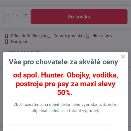
Do košíku
Přidat k Oblíbeným
Dotaz k produktu
Hlídací pes
Doručení
Skladové číslo:
98832
Výrobce:
Hunter International - DE
Vše pro chovatele za skvělé ceny
od spol. Hunter. Obojky, vodítka,
Popis
postroje pro psy za maxi slevy
50%.
Facebook
Twitter
Bluesky
Pinterest
Reddit
LinkedIn
WhatsApp
E-
mail
Zboží označeno, na objednávku nebo vyprodáno, již nelze
objednat. Jedná se o totální výprodej.
Předchozí produkt
Následující produkt