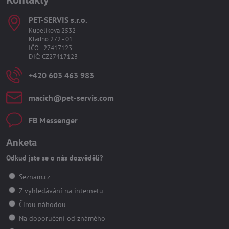
PET-SERVIS s​.r​.o​.
Kubelíkova 2532
Kladno 272 - 01
IČO : 27417123
DIČ: CZ27417123
+420 603 463 983
macich​@pet-servis​.com
FB Messenger
Anketa
Odkud jste se o nás dozvěděli?
Seznam.cz
Z vyhledávání na internetu
Čirou náhodou
Na doporučení od známého